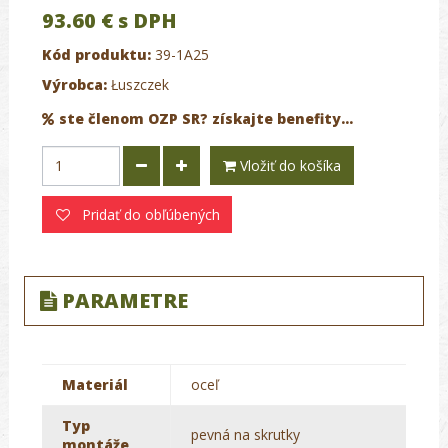
93.60 €
s DPH
Kód produktu:
39-1A25
Výrobca:
Łuszczek
ste členom OZP SR? získajte benefity...
Vložiť do košíka
Pridať do obľúbených
PARAMETRE
Materiál
oceľ
Typ
pevná na skrutky
montáže