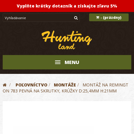
Vyplňte krátky dotazník a získajte zľavu 5%
(prázdny)
-
MENU
>
POĽOVNÍCTVO
>
MONTÁŽE
>
MONTÁŽ NA REMINGT
ON 783 PEVNÁ NA SKRUTKY, KRÚŽKY D:25,4MM H:21MM