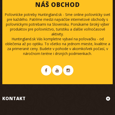
NÁŠ OBCHOD
Poľovnícke potreby Huntingland.sk - Sme online poľovnícky svet
pre každého. Patríme medzi najväčšie internetové obchody s
poľovníckymi potrebami na Slovensku. Ponúkame široký výber
produktov pre poľovníctvo, turistiku a ďalšie voľnočasové
aktivity.
Huntingland.sk Vás kompletne vybaví na poľovačku - od
oblečenia až po optiku. To všetko na jednom mieste, kvalitne a
za primerané ceny. Budete v pohode v akomkoľvek počasí, v
náročnom teréne i drsných podmienkach.
KONTAKT