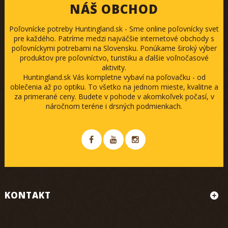
NÁŠ OBCHOD
Poľovnícke potreby Huntingland.sk - Sme online poľovnícky svet
pre každého. Patríme medzi najväčšie internetové obchody s
poľovníckymi potrebami na Slovensku. Ponúkame široký výber
produktov pre poľovníctvo, turistiku a ďalšie voľnočasové
aktivity.
Huntingland.sk Vás kompletne vybaví na poľovačku - od
oblečenia až po optiku. To všetko na jednom mieste, kvalitne a
za primerané ceny. Budete v pohode v akomkoľvek počasí, v
náročnom teréne i drsných podmienkach.
KONTAKT