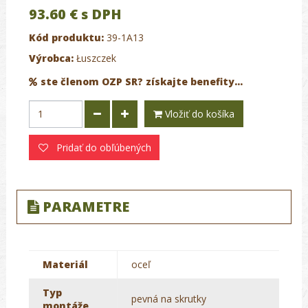
93.60 €
s DPH
Kód produktu:
39-1A13
Výrobca:
Łuszczek
ste členom OZP SR? získajte benefity...
Vložiť do košíka
Pridať do obľúbených
PARAMETRE
Materiál
oceľ
Typ
pevná na skrutky
montáže