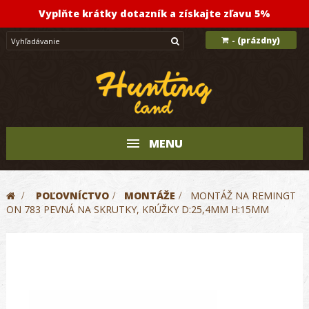
Vyplňte krátky dotazník a získajte zľavu 5%
(prázdny)
-
MENU
>
POĽOVNÍCTVO
>
MONTÁŽE
>
MONTÁŽ NA REMINGT
ON 783 PEVNÁ NA SKRUTKY, KRÚŽKY D:25,4MM H:15MM