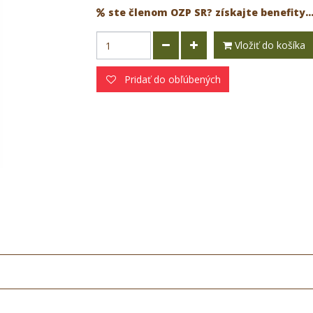
ste členom OZP SR? získajte benefity..
Vložiť do košíka
Pridať do obľúbených