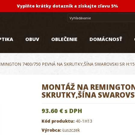
Vyplňte krátky dotazník a získajte zľavu 5%
PTIKA
OBUV
OBLEČENIE
DOMÁCNOSŤ
MINGTON 7400/750 PEVNÁ NA SKRUTKY,ŠÍNA SWAROVSKI SR H:
MONTÁŽ NA REMINGTON 
SKRUTKY,ŠÍNA SWAROVS
93.60 €
s DPH
Kód produktu:
40-1H13
Výrobca:
Łuszczek