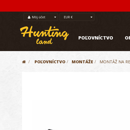
Môj účet
EUR €
POĽOVNÍCTVO
O
>
POĽOVNÍCTVO
>
MONTÁŽE
>
MONTÁŽ NA RE