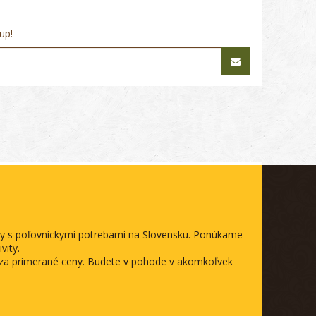
up!
ody s poľovníckymi potrebami na Slovensku. Ponúkame
vity.
a za primerané ceny. Budete v pohode v akomkoľvek