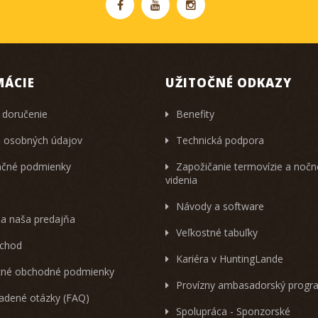
MÁCIE
UŽITOČNÉ ODKAZY
 doručenie
Benefity
 osobných údajov
Technická podpora
čné podmienky
Zapožičanie termovízie a noč
videnia
Návody a software
 a naša predajňa
Veľkostné tabuľky
chod
Kariéra v HuntingLande
né obchodné podmienky
Provízny ambasadorský progr
ladené otázky (FAQ)
Spolupráca - Sponzorské