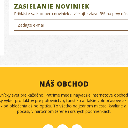
ZASIELANIE NOVINIEK
Prihláste sa k odberu noviniek a získajte zľavu 5% na prvý nák
NÁŠ OBCHOD
ovnícky svet pre každého. Patríme medzi najväčšie internetové obch
ký výber produktov pre poľovníctvo, turistiku a ďalšie voľnočasové akti
 - od oblečenia až po optiku. To všetko na jednom mieste, kvalitne 
počasí, v náročnom teréne i drsných podmienkach.