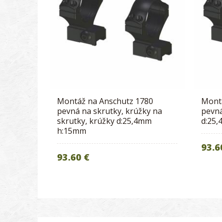
Montáž na Anschutz 1780
Mont
pevná na skrutky, krúžky na
pevná
skrutky, krúžky d:25,4mm
d:25
h:15mm
93.6
93.60 €