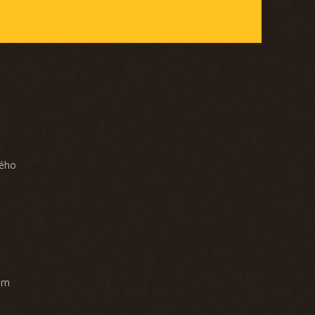
ného
am