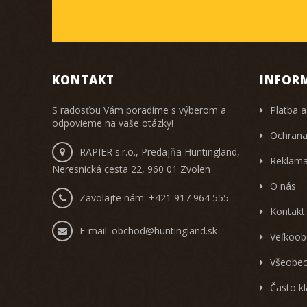
KONTAKT
INFOR
S radosťou Vám poradíme s výberom a
Platba a
odpovieme na vaše otázky!
Ochrana
RAPIER s.r.o., Predajňa Huntingland,
Reklama
Neresnická cesta 22, 960 01 Zvolen
O nás
Zavolajte nám:
+421 917 964 555
Kontakt
E-mail:
obchod@huntingland.sk
Veľkoob
Všeobec
Často k