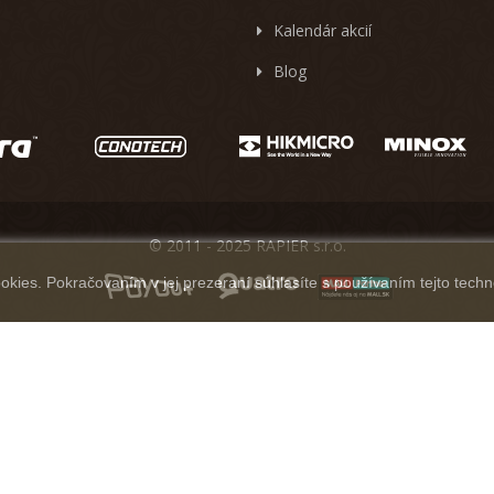
Kalendár akcií
Blog
© 2011 - 2025 RAPIER s.r.o.
kies. Pokračovaním v jej prezeraní súhlasíte s používaním tejto techn