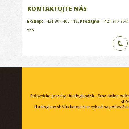
KONTAKTUJTE NÁS
E-Shop:
+421 907 467 118
,
Predajňa:
+421 917 964
555
Poľovnícke potreby Huntingland.sk - Sme online poľ
širo
Huntingland.sk Vás kompletne vybaví na poľovačku