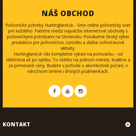
NÁŠ OBCHOD
Poľovnícke potreby Huntingland.sk - Sme online poľovnícky svet
pre každého. Patríme medzi najväčšie internetové obchody s
poľovníckymi potrebami na Slovensku. Ponúkame široký výber
produktov pre poľovníctvo, turistiku a ďalšie voľnočasové
aktivity.
Huntingland.sk Vás kompletne vybaví na poľovačku - od
oblečenia až po optiku. To všetko na jednom mieste, kvalitne a
za primerané ceny. Budete v pohode v akomkoľvek počasí, v
náročnom teréne i drsných podmienkach.
KONTAKT