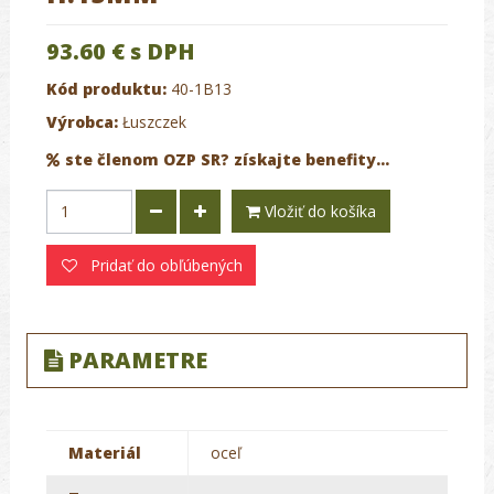
93.60 €
s DPH
Kód produktu:
40-1B13
Výrobca:
Łuszczek
ste členom OZP SR? získajte benefity...
Vložiť do košíka
Pridať do obľúbených
PARAMETRE
Materiál
oceľ