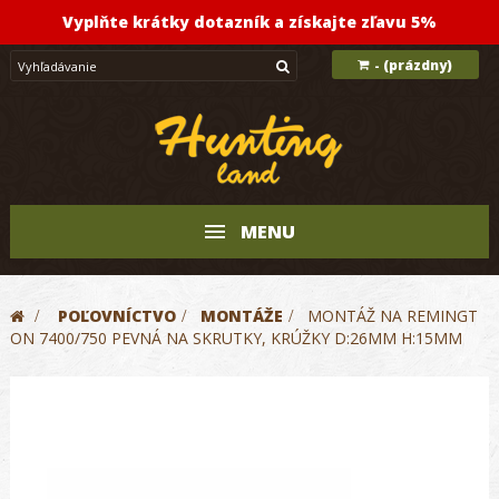
Vyplňte krátky dotazník a získajte zľavu 5%
(prázdny)
-
MENU
>
POĽOVNÍCTVO
>
MONTÁŽE
>
MONTÁŽ NA REMINGT
ON 7400/750 PEVNÁ NA SKRUTKY, KRÚŽKY D:26MM H:15MM