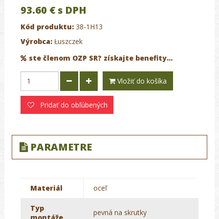
93.60 €
s DPH
Kód produktu:
38-1H13
Výrobca:
Łuszczek
ste členom OZP SR? získajte benefity...
Vložiť do košíka
Pridať do obľúbených
PARAMETRE
Materiál
oceľ
Typ
pevná na skrutky
montáže