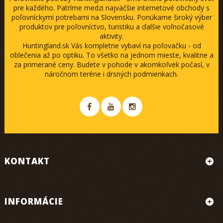
pre každého. Patríme medzi najväčšie internetové obchody s
poľovníckymi potrebami na Slovensku. Ponúkame široký výber
produktov pre poľovníctvo, turistiku a ďalšie voľnočasové
aktivity.
Huntingland.sk Vás kompletne vybaví na poľovačku - od
oblečenia až po optiku. To všetko na jednom mieste, kvalitne a
za primerané ceny. Budete v pohode v akomkoľvek počasí, v
náročnom teréne i drsných podmienkach.
KONTAKT
INFORMÁCIE