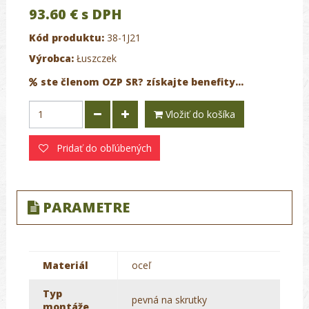
93.60 €
s DPH
Kód produktu:
38-1J21
Výrobca:
Łuszczek
ste členom OZP SR? získajte benefity...
Vložiť do košíka
Pridať do obľúbených
PARAMETRE
Materiál
oceľ
Typ
pevná na skrutky
montáže