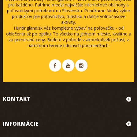
pre každého. Patríme medzi najväčšie internetové obchody s
poľovníckymi potrebami na Slovensku. Ponúkame široký výber
produktov pre poľovníctvo, turistiku a ďalšie voľnočasové
aktivity.
Huntingland.sk Vás kompletne vybaví na poľovačku - od
oblečenia až po optiku. To všetko na jednom mieste, kvalitne a
za primerané ceny. Budete v pohode v akomkoľvek počasí, v
náročnom teréne i drsných podmienkach.
KONTAKT
INFORMÁCIE