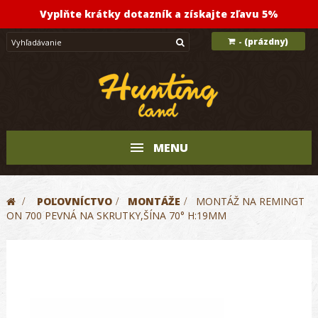
Vyplňte krátky dotazník a získajte zľavu 5%
(prázdny)
-
MENU
>
POĽOVNÍCTVO
>
MONTÁŽE
>
MONTÁŽ NA REMINGT
ON 700 PEVNÁ NA SKRUTKY,ŠÍNA 70° H:19MM