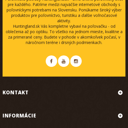
pre každého. Patríme medzi najväčšie internetové obchody s
poľovníckymi potrebami na Slovensku. Ponúkame široký výber
produktov pre poľovníctvo, turistiku a ďalšie voľnočasové
aktivity.
Huntingland.sk Vás kompletne vybaví na poľovačku - od
oblečenia až po optiku. To všetko na jednom mieste, kvalitne a
za primerané ceny. Budete v pohode v akomkoľvek počasí, v
náročnom teréne i drsných podmienkach.
KONTAKT
INFORMÁCIE