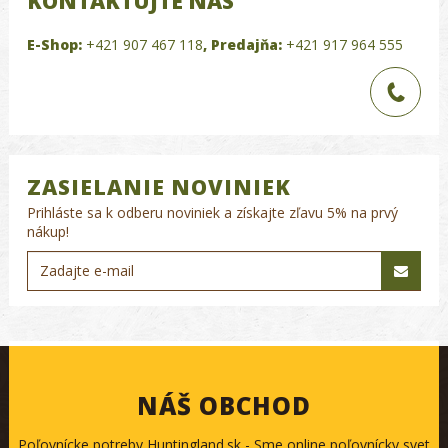
KONTAKTUJTE NÁS
E-Shop:
+421 907 467 118
,
Predajňa:
+421 917 964 555
ZASIELANIE NOVINIEK
Prihláste sa k odberu noviniek a získajte zľavu 5% na prvý
nákup!
NÁŠ OBCHOD
Poľovnícke potreby Huntingland.sk - Sme online poľovnícky svet