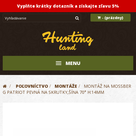
Vyplňte krátky dotazník a získajte zľavu 5%
(prázdny)
-
MENU
>
POĽOVNÍCTVO
>
MONTÁŽE
>
MONTÁŽ NA MOSSBER
G PATRIOT PEVNÁ NA SKRUTKY,ŠÍNA 70° H:14MM