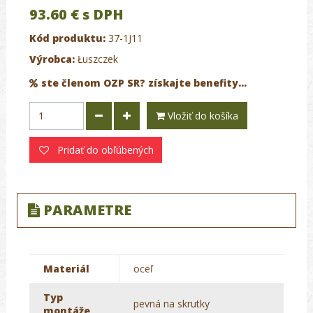
93.60 €
s DPH
Kód produktu:
37-1J11
Výrobca:
Łuszczek
ste členom OZP SR? získajte benefity...
Vložiť do košíka
Pridať do obľúbených
PARAMETRE
Materiál
oceľ
Typ
pevná na skrutky
montáže