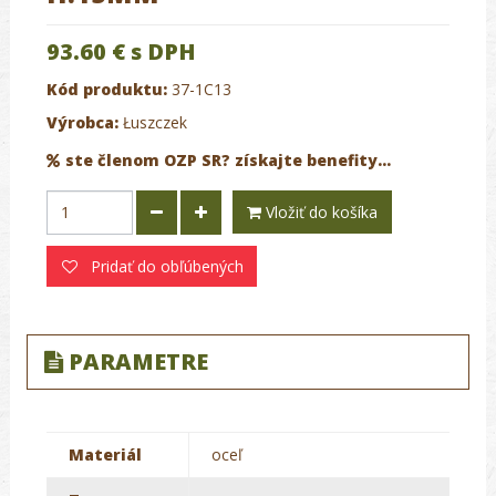
93.60 €
s DPH
Kód produktu:
37-1C13
Výrobca:
Łuszczek
ste členom OZP SR? získajte benefity...
Vložiť do košíka
Pridať do obľúbených
PARAMETRE
Materiál
oceľ