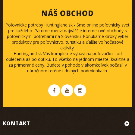
NÁŠ OBCHOD
Poľovnícke potreby Huntingland.sk - Sme online poľovnícky svet
pre každého. Patríme medzi najväčšie internetové obchody s
poľovníckymi potrebami na Slovensku. Ponúkame široký výber
produktov pre poľovníctvo, turistiku a ďalšie voľnočasové
aktivity.
Huntingland.sk Vás kompletne vybaví na poľovačku - od
oblečenia až po optiku. To všetko na jednom mieste, kvalitne a
za primerané ceny. Budete v pohode v akomkoľvek počasí, v
náročnom teréne i drsných podmienkach.
KONTAKT