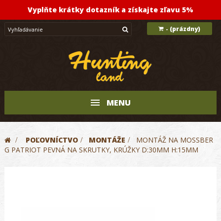
Vyplňte krátky dotazník a získajte zľavu 5%
(prázdny)
-
MENU
>
POĽOVNÍCTVO
>
MONTÁŽE
>
MONTÁŽ NA MOSSBER
G PATRIOT PEVNÁ NA SKRUTKY, KRÚŽKY D:30MM H:15MM