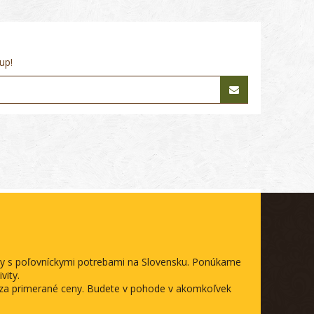
up!
ody s poľovníckymi potrebami na Slovensku. Ponúkame
vity.
a za primerané ceny. Budete v pohode v akomkoľvek