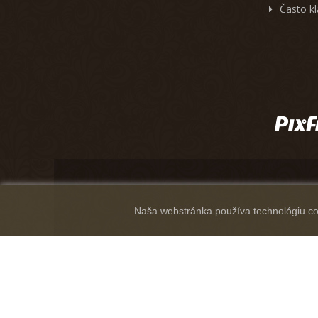
Často k
Naša webstránka používa technológiu coo