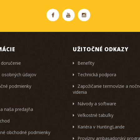
MÁCIE
UŽITOČNÉ ODKAZY
 doručenie
Benefity
 osobných údajov
Technická podpora
čné podmienky
Zapožičanie termovízie a noč
videnia
Návody a software
 a naša predajňa
Veľkostné tabuľky
chod
Kariéra v HuntingLande
né obchodné podmienky
Provízny ambasadorský progr