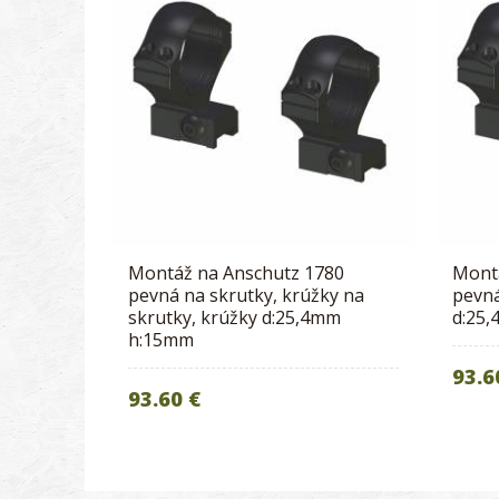
Montáž na Anschutz 1780
Mont
pevná na skrutky, krúžky na
pevná
skrutky, krúžky d:25,4mm
d:25
h:15mm
93.6
93.60 €