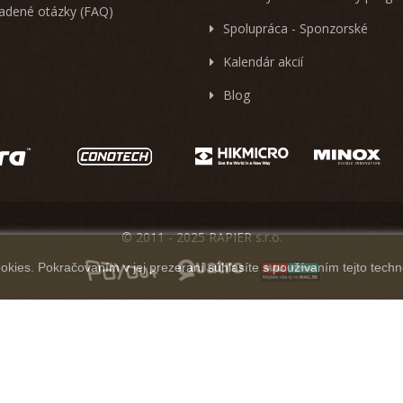
ladené otázky (FAQ)
Spolupráca - Sponzorské
Kalendár akcií
Blog
© 2011 - 2025 RAPIER s.r.o.
kies. Pokračovaním v jej prezeraní súhlasíte s používaním tejto techn