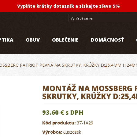
Vyplňte krátky dotazník a získajte zľavu 5%
PTIKA
OBUV
OBLEČENIE
DOMÁCNOSŤ
SSBERG PATRIOT PEVNÁ NA SKRUTKY, KRÚŽKY D:25,4MM H:24M
MONTÁŽ NA MOSSBERG P
SKRUTKY, KRÚŽKY D:25
93.60 €
s DPH
Kód produktu:
37-1A29
Výrobca:
Łuszczek