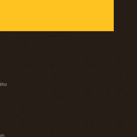
ného
am