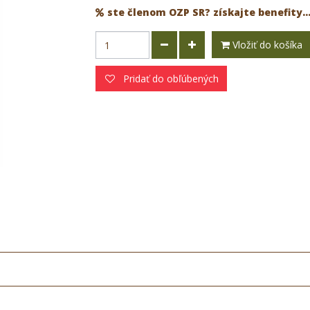
ste členom OZP SR? získajte benefity..
Vložiť do košíka
Pridať do obľúbených