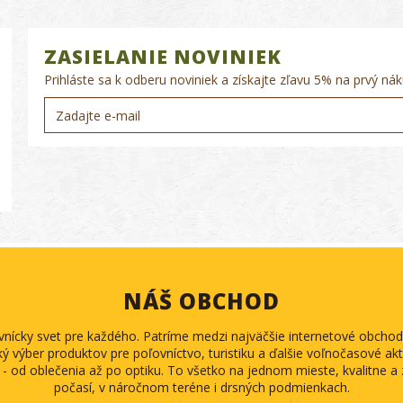
ZASIELANIE NOVINIEK
Prihláste sa k odberu noviniek a získajte zľavu 5% na prvý nák
NÁŠ OBCHOD
ovnícky svet pre každého. Patríme medzi najväčšie internetové obch
ký výber produktov pre poľovníctvo, turistiku a ďalšie voľnočasové akti
 - od oblečenia až po optiku. To všetko na jednom mieste, kvalitne 
počasí, v náročnom teréne i drsných podmienkach.