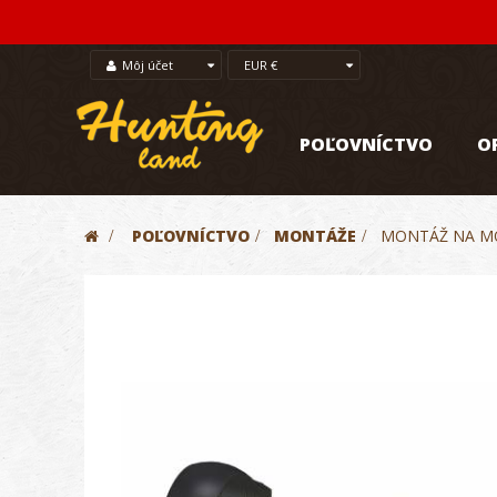
Môj účet
EUR €
POĽOVNÍCTVO
O
>
POĽOVNÍCTVO
>
MONTÁŽE
>
MONTÁŽ NA MO