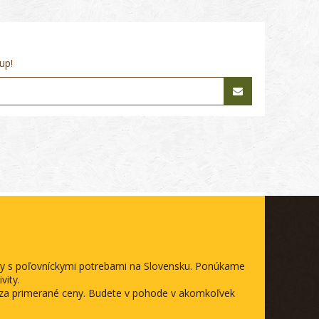
up!
ody s poľovníckymi potrebami na Slovensku. Ponúkame
vity.
a za primerané ceny. Budete v pohode v akomkoľvek