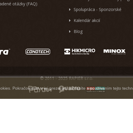
ladené otázky (FAQ)
Spolupráca - Sponzorské
Kalendár akcií
Blog
© 2011 - 2025 RAPIER s.r.o.
kies. Pokračovaním v jej prezeraní súhlasíte s používaním tejto techn