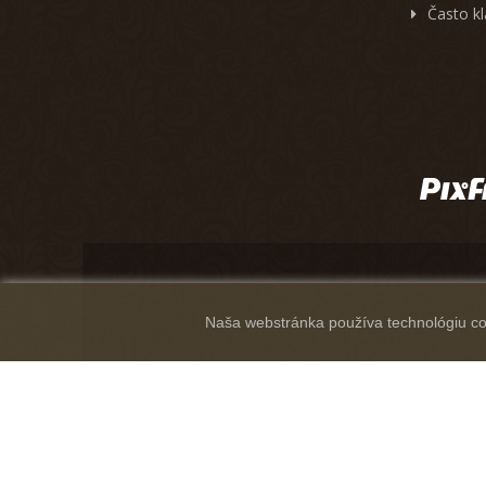
Často k
Naša webstránka používa technológiu coo