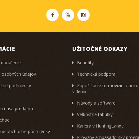
MÁCIE
UŽITOČNÉ ODKAZY
 doručenie
Benefity
 osobných údajov
Technická podpora
čné podmienky
Zapožičanie termovízie a noč
videnia
Návody a software
 a naša predajňa
Veľkostné tabuľky
chod
Kariéra v HuntingLande
né obchodné podmienky
Provízny ambasadorský progr