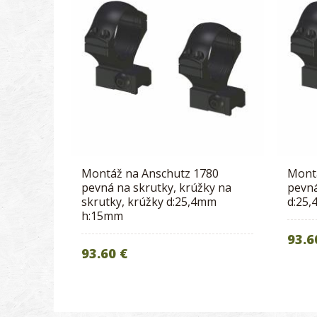
Montáž na Anschutz 1780
Mont
pevná na skrutky, krúžky na
pevná
skrutky, krúžky d:25,4mm
d:25
h:15mm
93.6
93.60 €