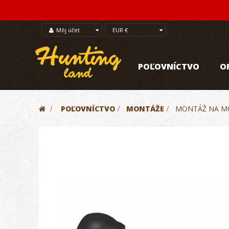
Môj účet
EUR €
POĽOVNÍCTVO
O
>
POĽOVNÍCTVO
>
MONTÁŽE
>
MONTÁŽ NA MO