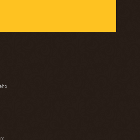
ného
am