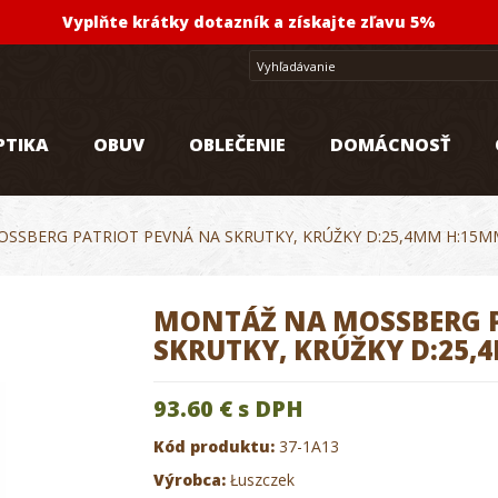
Vyplňte krátky dotazník a získajte zľavu 5%
PTIKA
OBUV
OBLEČENIE
DOMÁCNOSŤ
SSBERG PATRIOT PEVNÁ NA SKRUTKY, KRÚŽKY D:25,4MM H:15M
MONTÁŽ NA MOSSBERG P
SKRUTKY, KRÚŽKY D:25
93.60 €
s DPH
Kód produktu:
37-1A13
Výrobca:
Łuszczek