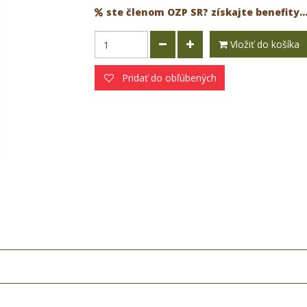
ste členom OZP SR? získajte benefity..
Vložiť do košíka
Pridať do obľúbených