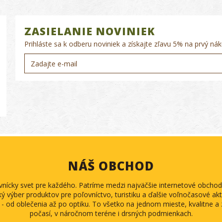
ZASIELANIE NOVINIEK
Prihláste sa k odberu noviniek a získajte zľavu 5% na prvý nák
NÁŠ OBCHOD
ovnícky svet pre každého. Patríme medzi najväčšie internetové obch
ký výber produktov pre poľovníctvo, turistiku a ďalšie voľnočasové akti
 - od oblečenia až po optiku. To všetko na jednom mieste, kvalitne 
počasí, v náročnom teréne i drsných podmienkach.