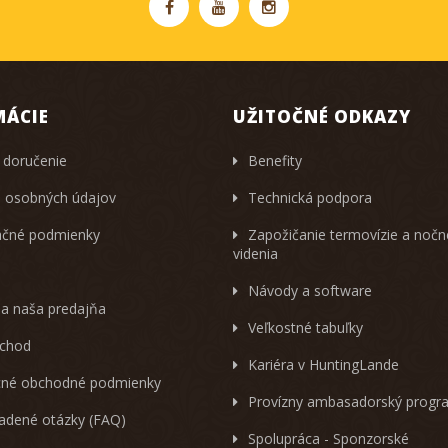
MÁCIE
UŽITOČNÉ ODKAZY
 doručenie
Benefity
 osobných údajov
Technická podpora
čné podmienky
Zapožičanie termovízie a noč
videnia
Návody a software
 a naša predajňa
Veľkostné tabuľky
chod
Kariéra v HuntingLande
né obchodné podmienky
Provízny ambasadorský progr
ladené otázky (FAQ)
Spolupráca - Sponzorské