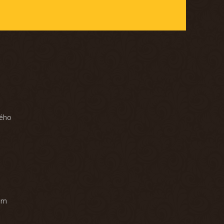
ného
am