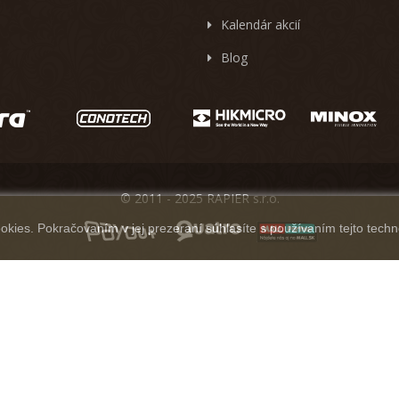
Kalendár akcií
Blog
© 2011 - 2025 RAPIER s.r.o.
kies. Pokračovaním v jej prezeraní súhlasíte s používaním tejto techn