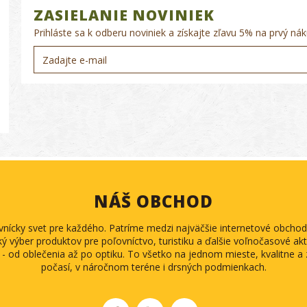
ZASIELANIE NOVINIEK
Prihláste sa k odberu noviniek a získajte zľavu 5% na prvý nák
NÁŠ OBCHOD
ovnícky svet pre každého. Patríme medzi najväčšie internetové obch
ký výber produktov pre poľovníctvo, turistiku a ďalšie voľnočasové akti
 - od oblečenia až po optiku. To všetko na jednom mieste, kvalitne 
počasí, v náročnom teréne i drsných podmienkach.