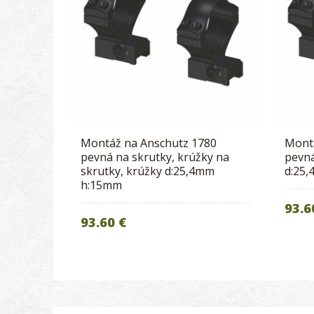
Montáž na Anschutz 1780
Mont
pevná na skrutky, krúžky na
pevná
skrutky, krúžky d:25,4mm
d:25
h:15mm
93.6
93.60 €