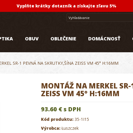
Vyplňte krátky dotazník a získajte zľavu 5%
PTIKA
OBUV
OBLEČENIE
DOMÁCNOSŤ
KEL SR-1 PEVNÁ NA SKRUTKY,ŠÍNA ZEISS VM 45° H:16MM
MONTÁŽ NA MERKEL SR-
ZEISS VM 45° H:16MM
93.60 €
s DPH
Kód produktu:
35-1I15
Výrobca:
Łuszczek