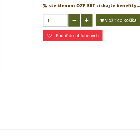
ste členom OZP SR? získajte benefity..
Vložiť do košíka
Pridať do obľúbených