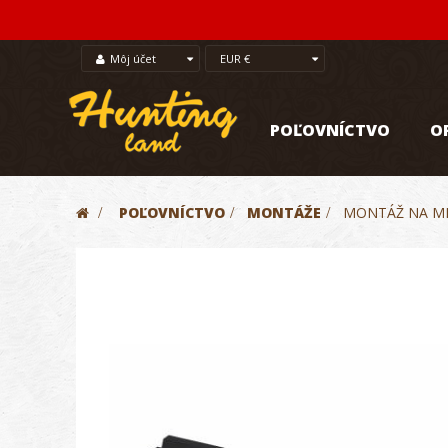
Môj účet
EUR €
POĽOVNÍCTVO
O
>
POĽOVNÍCTVO
>
MONTÁŽE
>
MONTÁŽ NA MER