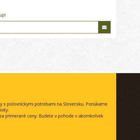
up!
ody s poľovníckymi potrebami na Slovensku. Ponúkame
vity.
a za primerané ceny. Budete v pohode v akomkoľvek