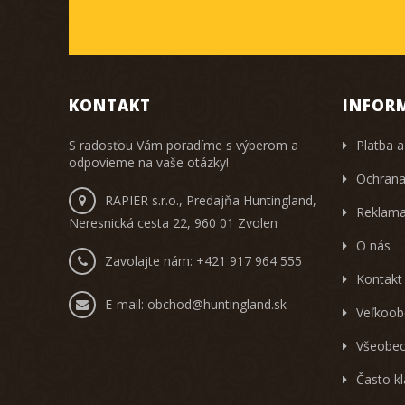
KONTAKT
INFOR
S radosťou Vám poradíme s výberom a
Platba a
odpovieme na vaše otázky!
Ochrana
RAPIER s.r.o., Predajňa Huntingland,
Reklama
Neresnická cesta 22, 960 01 Zvolen
O nás
Zavolajte nám:
+421 917 964 555
Kontakt
E-mail:
obchod@huntingland.sk
Veľkoob
Všeobec
Často k