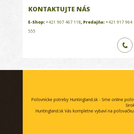
KONTAKTUJTE NÁS
E-Shop:
+421 907 467 118
,
Predajňa:
+421 917 964
555
Poľovnícke potreby Huntingland.sk - Sme online poľ
širo
Huntingland.sk Vás kompletne vybaví na poľovačku