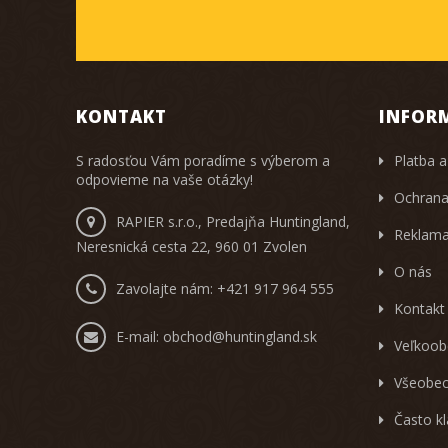
KONTAKT
INFOR
S radosťou Vám poradíme s výberom a
Platba a
odpovieme na vaše otázky!
Ochrana
RAPIER s.r.o., Predajňa Huntingland,
Reklama
Neresnická cesta 22, 960 01 Zvolen
O nás
Zavolajte nám:
+421 917 964 555
Kontakt
E-mail:
obchod@huntingland.sk
Veľkoob
Všeobec
Často k