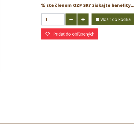
ste členom OZP SR? získajte benefity..
Vložiť do košíka
Pridať do obľúbených