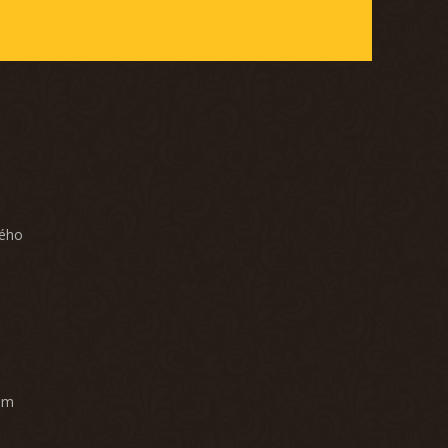
ného
am