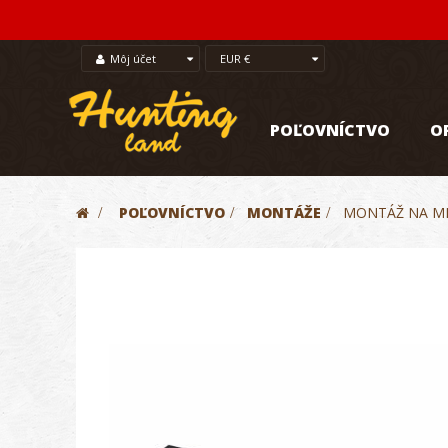
Môj účet
EUR €
POĽOVNÍCTVO
O
>
POĽOVNÍCTVO
>
MONTÁŽE
>
MONTÁŽ NA ME