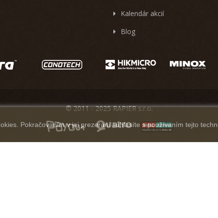
Kalendár akcií
Blog
© 2011 - 2025 RAPIER s.r.o.
kies. Pokračovaním v jej prezeraní súhlasíte s používaním tejto techn