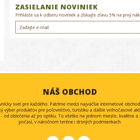
ZASIELANIE NOVINIEK
Prihláste sa k odberu noviniek a získajte zľavu 5% na prvý nák
NÁŠ OBCHOD
ovnícky svet pre každého. Patríme medzi najväčšie internetové obch
ký výber produktov pre poľovníctvo, turistiku a ďalšie voľnočasové akti
 - od oblečenia až po optiku. To všetko na jednom mieste, kvalitne 
počasí, v náročnom teréne i drsných podmienkach.