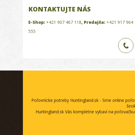
KONTAKTUJTE NÁS
E-Shop:
+421 907 467 118
,
Predajňa:
+421 917 964
555
Poľovnícke potreby Huntingland.sk - Sme online poľ
širo
Huntingland.sk Vás kompletne vybaví na poľovačku