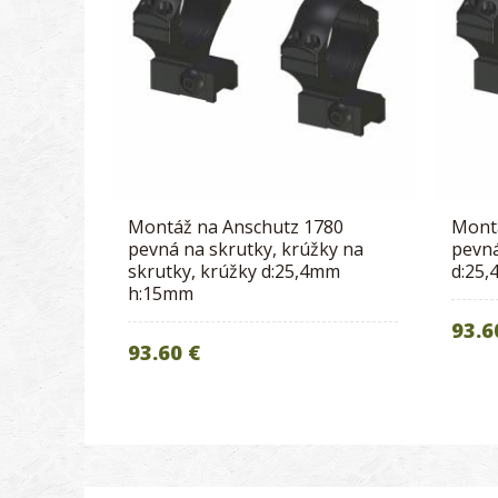
Montáž na Anschutz 1780
Mont
pevná na skrutky, krúžky na
pevná
skrutky, krúžky d:25,4mm
d:25
h:15mm
93.6
93.60 €