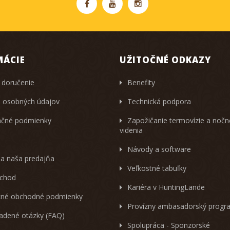
MÁCIE
UŽITOČNÉ ODKAZY
 doručenie
Benefity
 osobných údajov
Technická podpora
čné podmienky
Zapožičanie termovízie a noč
videnia
Návody a software
 a naša predajňa
Veľkostné tabuľky
chod
Kariéra v HuntingLande
né obchodné podmienky
Provízny ambasadorský progr
ladené otázky (FAQ)
Spolupráca - Sponzorské