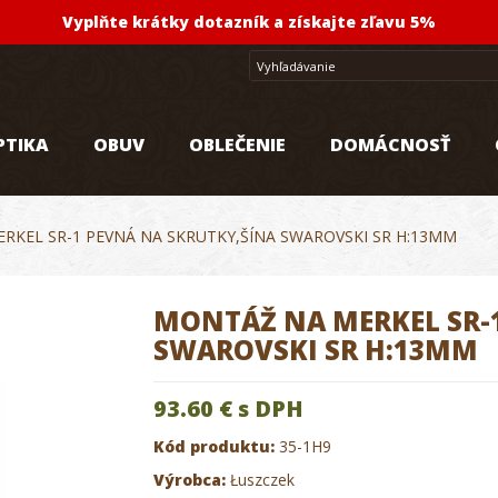
Vyplňte krátky dotazník a získajte zľavu 5%
PTIKA
OBUV
OBLEČENIE
DOMÁCNOSŤ
RKEL SR-1 PEVNÁ NA SKRUTKY,ŠÍNA SWAROVSKI SR H:13MM
MONTÁŽ NA MERKEL SR-
SWAROVSKI SR H:13MM
93.60 €
s DPH
Kód produktu:
35-1H9
Výrobca:
Łuszczek