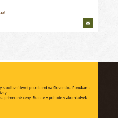
up!
ody s poľovníckymi potrebami na Slovensku. Ponúkame
vity.
a za primerané ceny. Budete v pohode v akomkoľvek