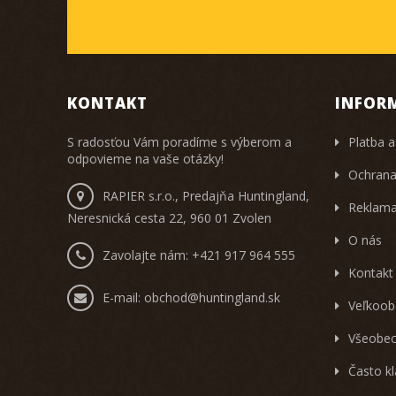
KONTAKT
INFOR
S radosťou Vám poradíme s výberom a
Platba a
odpovieme na vaše otázky!
Ochrana
RAPIER s.r.o., Predajňa Huntingland,
Reklama
Neresnická cesta 22, 960 01 Zvolen
O nás
Zavolajte nám:
+421 917 964 555
Kontakt
E-mail:
obchod@huntingland.sk
Veľkoob
Všeobec
Často k