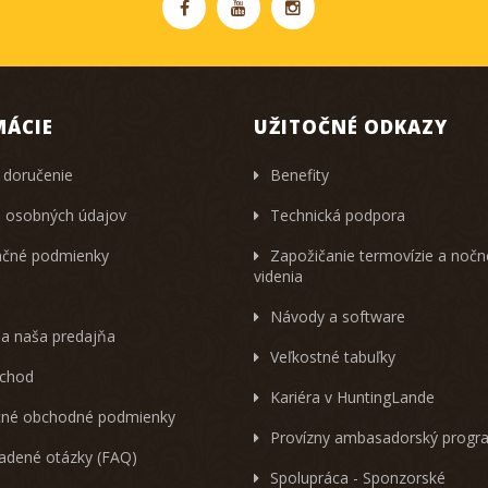
MÁCIE
UŽITOČNÉ ODKAZY
 doručenie
Benefity
 osobných údajov
Technická podpora
čné podmienky
Zapožičanie termovízie a noč
videnia
Návody a software
 a naša predajňa
Veľkostné tabuľky
chod
Kariéra v HuntingLande
né obchodné podmienky
Provízny ambasadorský progr
ladené otázky (FAQ)
Spolupráca - Sponzorské