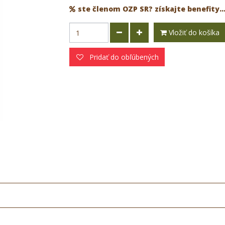
ste členom OZP SR? získajte benefity..
Vložiť do košíka
Pridať do obľúbených