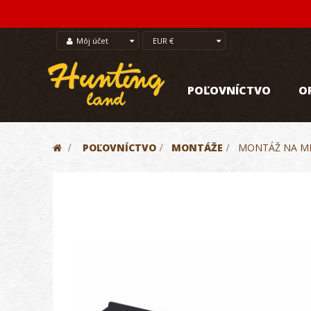
Môj účet
EUR €
POĽOVNÍCTVO
O
>
POĽOVNÍCTVO
>
MONTÁŽE
>
MONTÁŽ NA ME