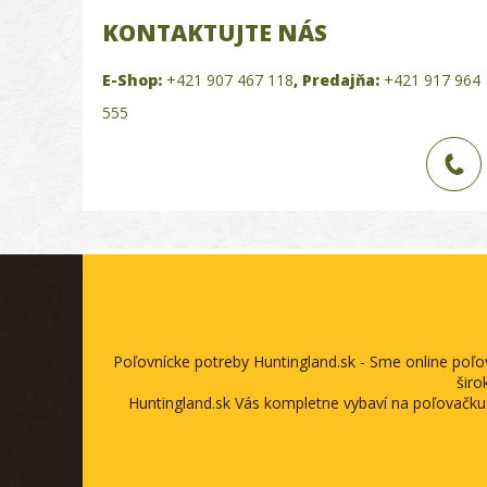
KONTAKTUJTE NÁS
E-Shop:
+421 907 467 118
,
Predajňa:
+421 917 964
555
Poľovnícke potreby Huntingland.sk - Sme online poľ
širo
Huntingland.sk Vás kompletne vybaví na poľovačku