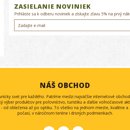
ZASIELANIE NOVINIEK
Prihláste sa k odberu noviniek a získajte zľavu 5% na prvý nák
NÁŠ OBCHOD
ovnícky svet pre každého. Patríme medzi najväčšie internetové obch
ký výber produktov pre poľovníctvo, turistiku a ďalšie voľnočasové akti
 - od oblečenia až po optiku. To všetko na jednom mieste, kvalitne 
počasí, v náročnom teréne i drsných podmienkach.