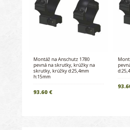
Montáž na Anschutz 1780
Mont
pevná na skrutky, krúžky na
pevná
skrutky, krúžky d:25,4mm
d:25
h:15mm
93.6
93.60 €