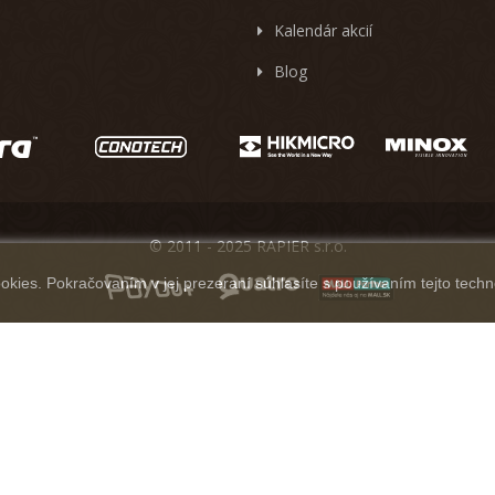
Kalendár akcií
Blog
© 2011 - 2025 RAPIER s.r.o.
kies. Pokračovaním v jej prezeraní súhlasíte s používaním tejto techn