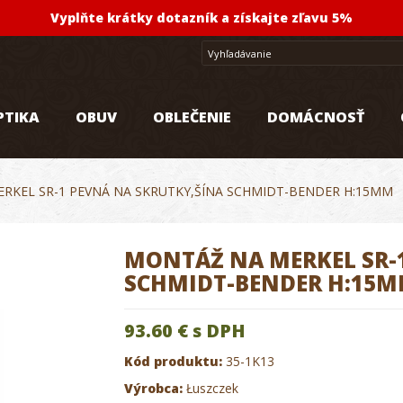
Vyplňte krátky dotazník a získajte zľavu 5%
PTIKA
OBUV
OBLEČENIE
DOMÁCNOSŤ
RKEL SR-1 PEVNÁ NA SKRUTKY,ŠÍNA SCHMIDT-BENDER H:15MM
MONTÁŽ NA MERKEL SR-
SCHMIDT-BENDER H:15
93.60 €
s DPH
Kód produktu:
35-1K13
Výrobca:
Łuszczek