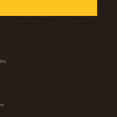
ného
am