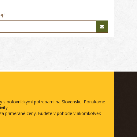
up!
ody s poľovníckymi potrebami na Slovensku. Ponúkame
vity.
a za primerané ceny. Budete v pohode v akomkoľvek