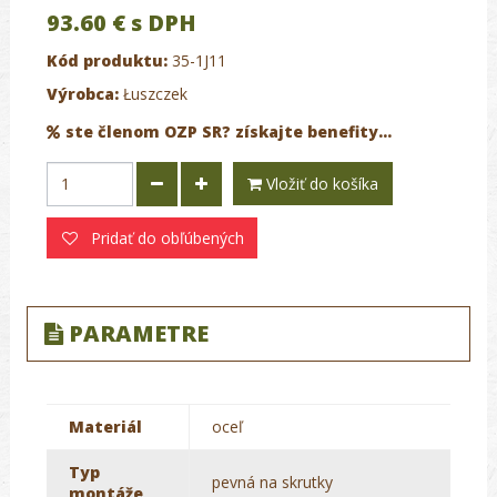
93.60 €
s DPH
Kód produktu:
35-1J11
Výrobca:
Łuszczek
ste členom OZP SR? získajte benefity...
Vložiť do košíka
Pridať do obľúbených
PARAMETRE
Materiál
oceľ
Typ
pevná na skrutky
montáže