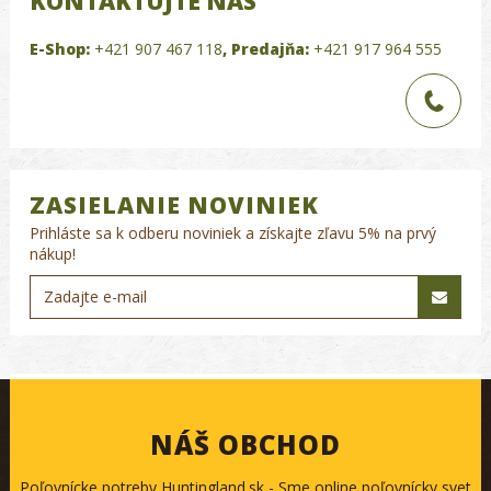
KONTAKTUJTE NÁS
E-Shop:
+421 907 467 118
,
Predajňa:
+421 917 964 555
ZASIELANIE NOVINIEK
Prihláste sa k odberu noviniek a získajte zľavu 5% na prvý
nákup!
NÁŠ OBCHOD
Poľovnícke potreby Huntingland.sk - Sme online poľovnícky svet