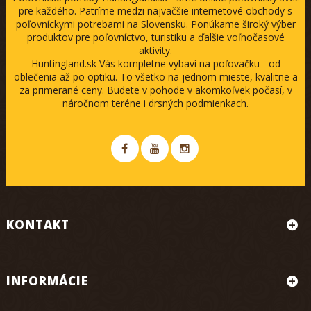
pre každého. Patríme medzi najväčšie internetové obchody s
poľovníckymi potrebami na Slovensku. Ponúkame široký výber
produktov pre poľovníctvo, turistiku a ďalšie voľnočasové
aktivity.
Huntingland.sk Vás kompletne vybaví na poľovačku - od
oblečenia až po optiku. To všetko na jednom mieste, kvalitne a
za primerané ceny. Budete v pohode v akomkoľvek počasí, v
náročnom teréne i drsných podmienkach.
KONTAKT
INFORMÁCIE