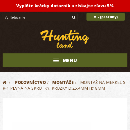
Vyplňte krátky dotazník a získajte zľavu 5%
(prázdny)
-
MENU
>
POĽOVNÍCTVO
>
MONTÁŽE
>
MONTÁŽ NA MERKEL S
R-1 PEVNÁ NA SKRUTKY, KRÚŽKY D:25,4MM H:18MM