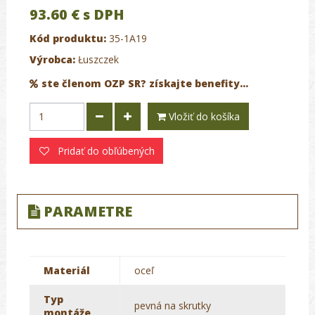
93.60 €
s DPH
Kód produktu:
35-1A19
Výrobca:
Łuszczek
ste členom OZP SR? získajte benefity...
Vložiť do košíka
Pridať do obľúbených
PARAMETRE
Materiál
oceľ
Typ
pevná na skrutky
montáže