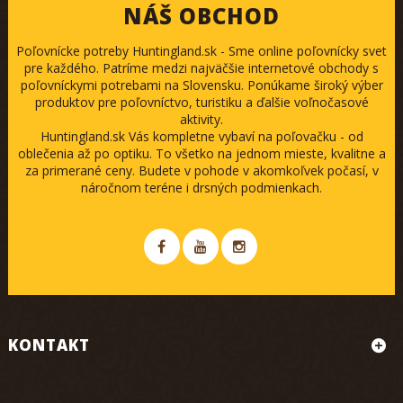
NÁŠ OBCHOD
Poľovnícke potreby Huntingland.sk - Sme online poľovnícky svet
pre každého. Patríme medzi najväčšie internetové obchody s
poľovníckymi potrebami na Slovensku. Ponúkame široký výber
produktov pre poľovníctvo, turistiku a ďalšie voľnočasové
aktivity.
Huntingland.sk Vás kompletne vybaví na poľovačku - od
oblečenia až po optiku. To všetko na jednom mieste, kvalitne a
za primerané ceny. Budete v pohode v akomkoľvek počasí, v
náročnom teréne i drsných podmienkach.
KONTAKT