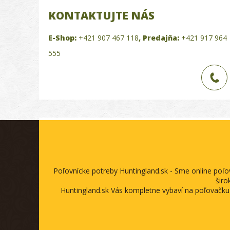
KONTAKTUJTE NÁS
E-Shop:
+421 907 467 118
,
Predajňa:
+421 917 964
555
Poľovnícke potreby Huntingland.sk - Sme online poľ
širo
Huntingland.sk Vás kompletne vybaví na poľovačku