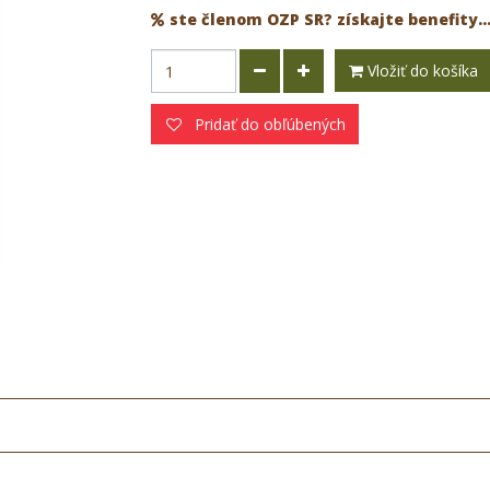
ste členom OZP SR? získajte benefity..
Vložiť do košíka
Pridať do obľúbených