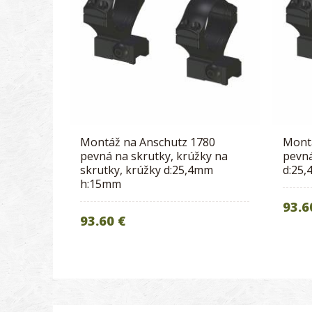
Montáž na Anschutz 1780
Mont
pevná na skrutky, krúžky na
pevná
skrutky, krúžky d:25,4mm
d:25
h:15mm
93.6
93.60 €