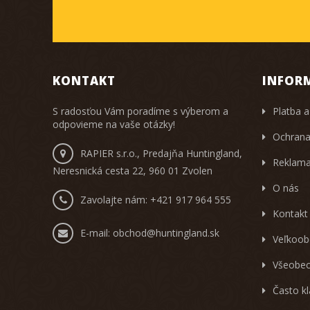
KONTAKT
INFOR
S radosťou Vám poradíme s výberom a
Platba a
odpovieme na vaše otázky!
Ochrana
RAPIER s.r.o., Predajňa Huntingland,
Reklama
Neresnická cesta 22, 960 01 Zvolen
O nás
Zavolajte nám:
+421 917 964 555
Kontakt
E-mail:
obchod@huntingland.sk
Veľkoob
Všeobec
Často k