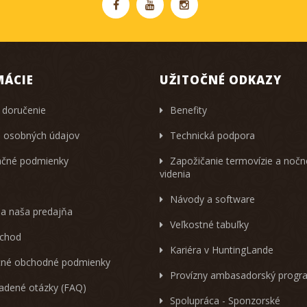
MÁCIE
UŽITOČNÉ ODKAZY
 doručenie
Benefity
 osobných údajov
Technická podpora
čné podmienky
Zapožičanie termovízie a noč
videnia
Návody a software
 a naša predajňa
Veľkostné tabuľky
chod
Kariéra v HuntingLande
né obchodné podmienky
Provízny ambasadorský progr
ladené otázky (FAQ)
Spolupráca - Sponzorské