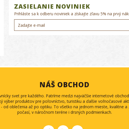
ZASIELANIE NOVINIEK
Prihláste sa k odberu noviniek a získajte zľavu 5% na prvý nák
NÁŠ OBCHOD
ovnícky svet pre každého. Patríme medzi najväčšie internetové obch
ký výber produktov pre poľovníctvo, turistiku a ďalšie voľnočasové akti
 - od oblečenia až po optiku. To všetko na jednom mieste, kvalitne 
počasí, v náročnom teréne i drsných podmienkach.