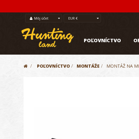
Môj účet
EUR €
POĽOVNÍCTVO
O
>
POĽOVNÍCTVO
>
MONTÁŽE
>
MONTÁŽ NA ME