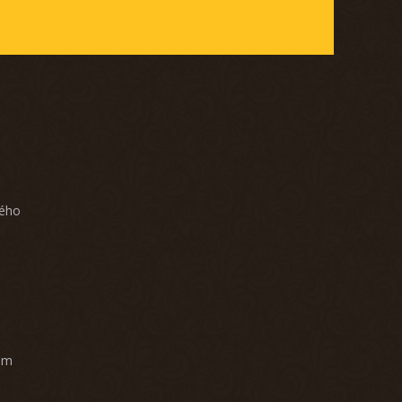
ného
am