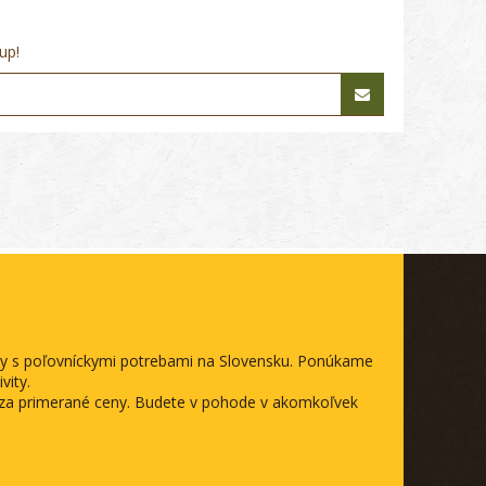
up!
ody s poľovníckymi potrebami na Slovensku. Ponúkame
vity.
a za primerané ceny. Budete v pohode v akomkoľvek