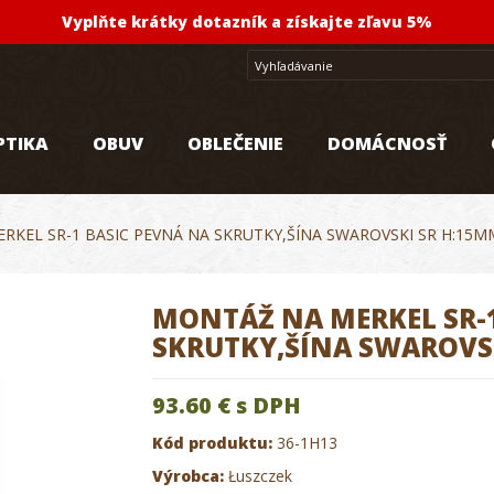
Vyplňte krátky dotazník a získajte zľavu 5%
PTIKA
OBUV
OBLEČENIE
DOMÁCNOSŤ
RKEL SR-1 BASIC PEVNÁ NA SKRUTKY,ŠÍNA SWAROVSKI SR H:15M
MONTÁŽ NA MERKEL SR-1
SKRUTKY,ŠÍNA SWAROVS
93.60 €
s DPH
Kód produktu:
36-1H13
Výrobca:
Łuszczek