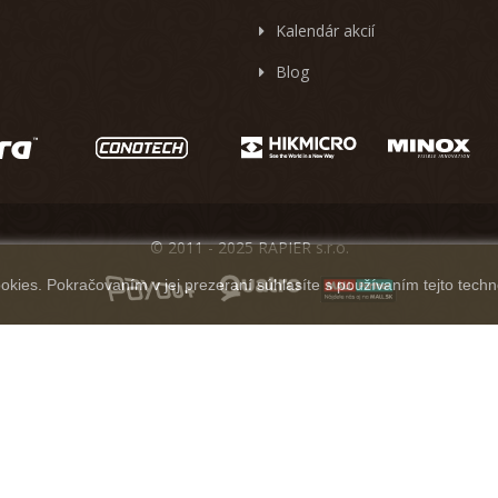
Kalendár akcií
Blog
© 2011 - 2025 RAPIER s.r.o.
kies. Pokračovaním v jej prezeraní súhlasíte s používaním tejto techn