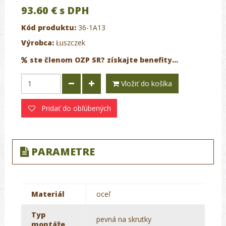
93.60 €
s DPH
Kód produktu:
36-1A13
Výrobca:
Łuszczek
ste členom OZP SR? získajte benefity...
Vložiť do košíka
Pridať do obľúbených
PARAMETRE
Materiál
oceľ
Typ
pevná na skrutky
montáže