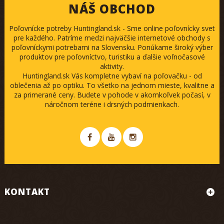
NÁŠ OBCHOD
Poľovnícke potreby Huntingland.sk - Sme online poľovnícky svet
pre každého. Patríme medzi najväčšie internetové obchody s
poľovníckymi potrebami na Slovensku. Ponúkame široký výber
produktov pre poľovníctvo, turistiku a ďalšie voľnočasové
aktivity.
Huntingland.sk Vás kompletne vybaví na poľovačku - od
oblečenia až po optiku. To všetko na jednom mieste, kvalitne a
za primerané ceny. Budete v pohode v akomkoľvek počasí, v
náročnom teréne i drsných podmienkach.
KONTAKT