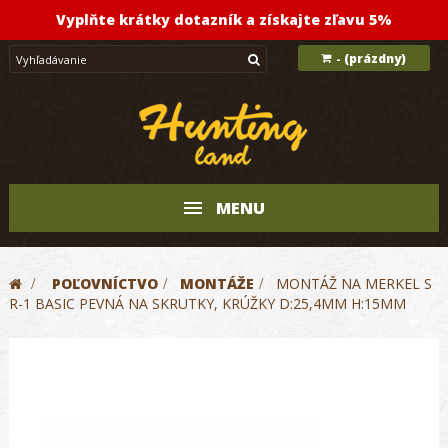
Vyplňte krátky dotazník a získajte zľavu 5%
(prázdny)
-
MENU
>
POĽOVNÍCTVO
>
MONTÁŽE
>
MONTÁŽ NA MERKEL S
R-1 BASIC PEVNÁ NA SKRUTKY, KRÚŽKY D:25,4MM H:15MM