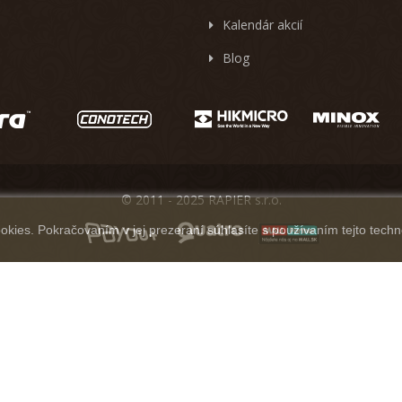
Kalendár akcií
Blog
© 2011 - 2025 RAPIER s.r.o.
kies. Pokračovaním v jej prezeraní súhlasíte s používaním tejto techn