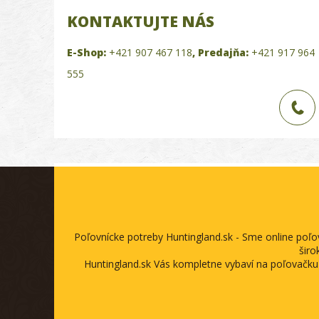
KONTAKTUJTE NÁS
E-Shop:
+421 907 467 118
,
Predajňa:
+421 917 964
555
Poľovnícke potreby Huntingland.sk - Sme online poľ
širo
Huntingland.sk Vás kompletne vybaví na poľovačku