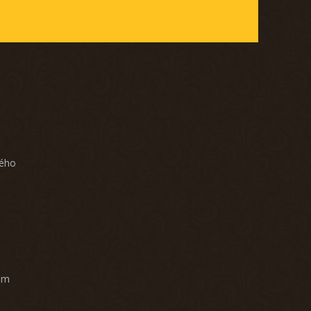
ného
am