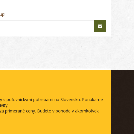
up!
ody s poľovníckymi potrebami na Slovensku. Ponúkame
vity.
a za primerané ceny. Budete v pohode v akomkoľvek