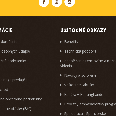
MÁCIE
UŽITOČNÉ ODKAZY
 doručenie
Benefity
 osobných údajov
Technická podpora
čné podmienky
Zapožičanie termovízie a noč
videnia
Návody a software
 a naša predajňa
Veľkostné tabuľky
chod
Kariéra v HuntingLande
né obchodné podmienky
Provízny ambasadorský progr
ladené otázky (FAQ)
Spolupráca - Sponzorské