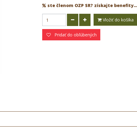
ste členom OZP SR? získajte benefity..
Vložiť do košíka
Pridať do obľúbených