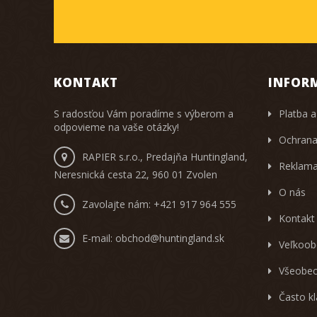
KONTAKT
INFOR
S radosťou Vám poradíme s výberom a
Platba a
odpovieme na vaše otázky!
Ochrana
RAPIER s.r.o., Predajňa Huntingland,
Reklama
Neresnická cesta 22, 960 01 Zvolen
O nás
Zavolajte nám:
+421 917 964 555
Kontakt
E-mail:
obchod@huntingland.sk
Veľkoob
Všeobec
Často k