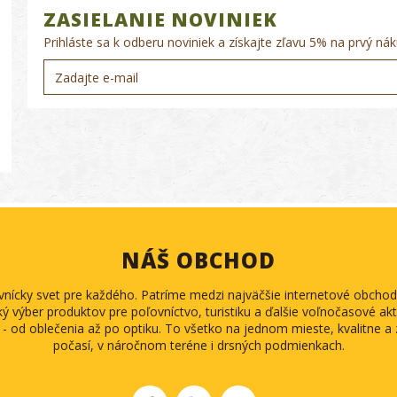
ZASIELANIE NOVINIEK
Prihláste sa k odberu noviniek a získajte zľavu 5% na prvý nák
NÁŠ OBCHOD
ovnícky svet pre každého. Patríme medzi najväčšie internetové obch
ký výber produktov pre poľovníctvo, turistiku a ďalšie voľnočasové akti
 - od oblečenia až po optiku. To všetko na jednom mieste, kvalitne 
počasí, v náročnom teréne i drsných podmienkach.