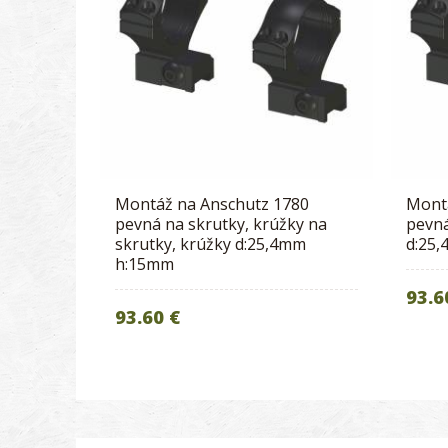
Montáž na Anschutz 1780
Mont
pevná na skrutky, krúžky na
pevná
skrutky, krúžky d:25,4mm
d:25
h:15mm
93.6
93.60 €