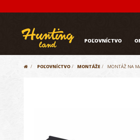
POĽOVNÍCTVO
O
>
POĽOVNÍCTVO
>
MONTÁŽE
>
MONTÁŽ NA MA