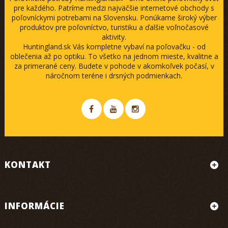
pre každého. Patríme medzi najväčšie internetové obchody s
poľovníckymi potrebami na Slovensku. Ponúkame široký výber
produktov pre poľovníctvo, turistiku a ďalšie voľnočasové
aktivity.
Huntingland.sk Vás kompletne vybaví na poľovačku - od
oblečenia až po optiku. To všetko na jednom mieste, kvalitne a
za primerané ceny. Budete v pohode v akomkoľvek počasí, v
náročnom teréne i drsných podmienkach.
KONTAKT
INFORMÁCIE