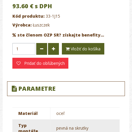
93.60 €
s DPH
Kód produktu:
33-1J15
Výrobca:
Łuszczek
ste členom OZP SR? získajte benefity...
Vložiť do košíka
Pridať do obľúbených
PARAMETRE
Materiál
oceľ
Typ
pevná na skrutky
montáže