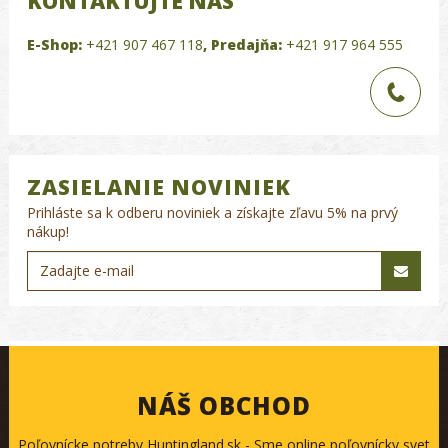
KONTAKTUJTE NÁS
E-Shop:
+421 907 467 118
,
Predajňa:
+421 917 964 555
ZASIELANIE NOVINIEK
Prihláste sa k odberu noviniek a získajte zľavu 5% na prvý
nákup!
NÁŠ OBCHOD
Poľovnícke potreby Huntingland.sk - Sme online poľovnícky svet