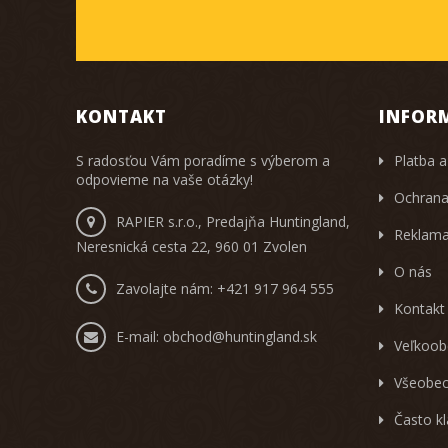
KONTAKT
INFOR
S radosťou Vám poradíme s výberom a
Platba a
odpovieme na vaše otázky!
Ochrana
RAPIER s.r.o., Predajňa Huntingland,
Reklama
Neresnická cesta 22, 960 01 Zvolen
O nás
Zavolajte nám:
+421 917 964 555
Kontakt
E-mail:
obchod@huntingland.sk
Veľkoob
Všeobec
Často k