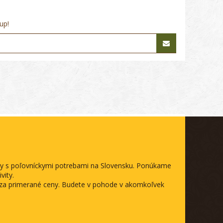
up!
ody s poľovníckymi potrebami na Slovensku. Ponúkame
vity.
a za primerané ceny. Budete v pohode v akomkoľvek