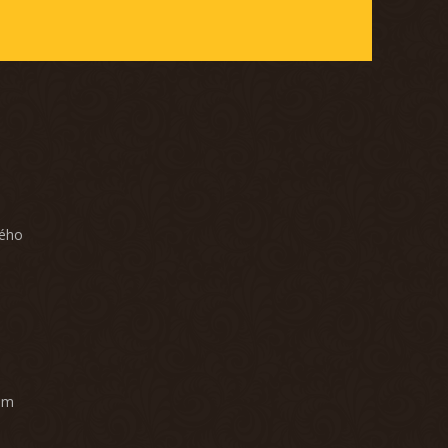
ného
am