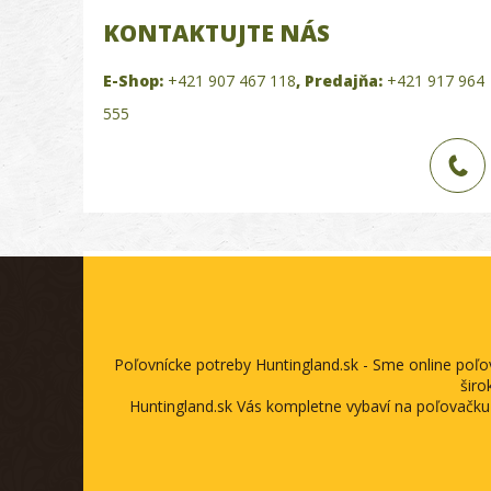
KONTAKTUJTE NÁS
E-Shop:
+421 907 467 118
,
Predajňa:
+421 917 964
555
Poľovnícke potreby Huntingland.sk - Sme online poľ
širo
Huntingland.sk Vás kompletne vybaví na poľovačku