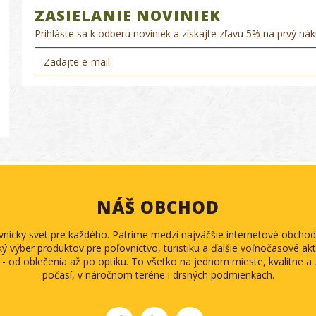
ZASIELANIE NOVINIEK
Prihláste sa k odberu noviniek a získajte zľavu 5% na prvý nák
NÁŠ OBCHOD
ovnícky svet pre každého. Patríme medzi najväčšie internetové obch
ký výber produktov pre poľovníctvo, turistiku a ďalšie voľnočasové akti
 - od oblečenia až po optiku. To všetko na jednom mieste, kvalitne 
počasí, v náročnom teréne i drsných podmienkach.