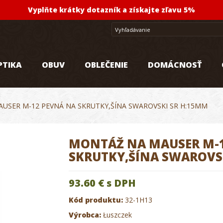
Vyplňte krátky dotazník a získajte zľavu 5%
PTIKA
OBUV
OBLEČENIE
DOMÁCNOSŤ
USER M-12 PEVNÁ NA SKRUTKY,ŠÍNA SWAROVSKI SR H:15MM
MONTÁŽ NA MAUSER M-1
SKRUTKY,ŠÍNA SWAROVS
93.60 €
s DPH
Kód produktu:
32-1H13
Výrobca:
Łuszczek