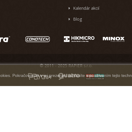
Kalendár akcií
Blog
© 2011 - 2025 RAPIER s.r.o.
kies. Pokračovaním v jej prezeraní súhlasíte s používaním tejto techn