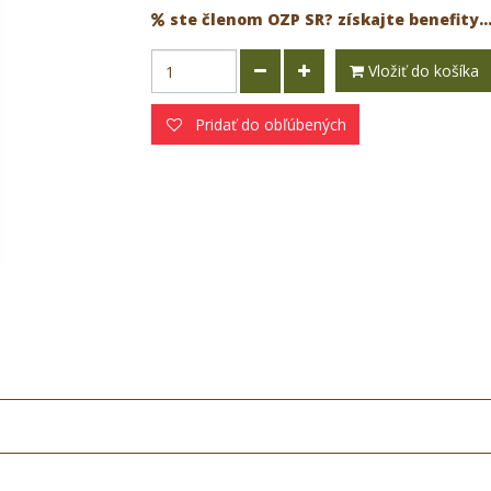
ste členom OZP SR? získajte benefity..
Vložiť do košíka
Pridať do obľúbených