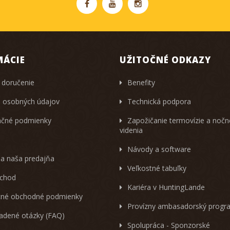
MÁCIE
UŽITOČNÉ ODKAZY
 doručenie
Benefity
 osobných údajov
Technická podpora
čné podmienky
Zapožičanie termovízie a noč
videnia
Návody a software
 a naša predajňa
Veľkostné tabuľky
chod
Kariéra v HuntingLande
né obchodné podmienky
Provízny ambasadorský progr
ladené otázky (FAQ)
Spolupráca - Sponzorské