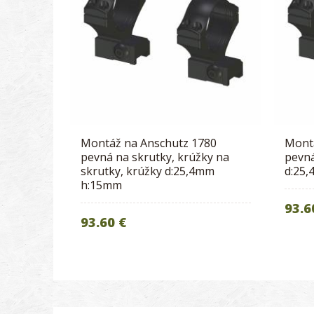
Montáž na Anschutz 1780
Mont
pevná na skrutky, krúžky na
pevná
skrutky, krúžky d:25,4mm
d:25
h:15mm
93.6
93.60 €