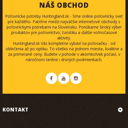
NÁŠ OBCHOD
Poľovnícke potreby Huntingland.sk - Sme online poľovnícky svet
pre každého. Patríme medzi najväčšie internetové obchody s
poľovníckymi potrebami na Slovensku. Ponúkame široký výber
produktov pre poľovníctvo, turistiku a ďalšie voľnočasové
aktivity.
Huntingland.sk Vás kompletne vybaví na poľovačku - od
oblečenia až po optiku. To všetko na jednom mieste, kvalitne a
za primerané ceny. Budete v pohode v akomkoľvek počasí, v
náročnom teréne i drsných podmienkach.
KONTAKT