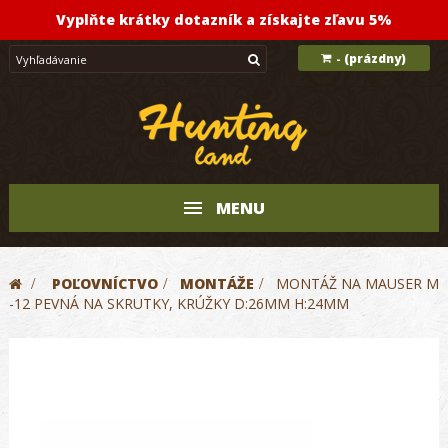
Vyplňte krátky dotazník a získajte zľavu 5%
(prázdny)
-
MENU
>
POĽOVNÍCTVO
>
MONTÁŽE
>
MONTÁŽ NA MAUSER M
-12 PEVNÁ NA SKRUTKY, KRÚŽKY D:26MM H:24MM