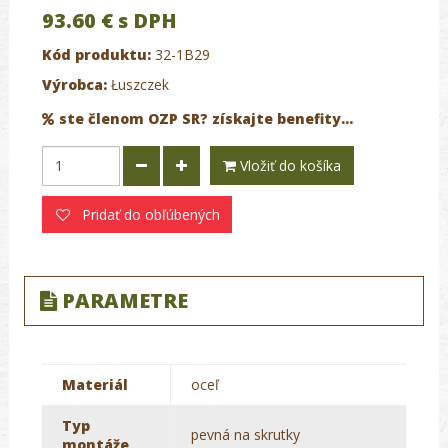
93.60 €
s DPH
Kód produktu:
32-1B29
Výrobca:
Łuszczek
ste členom OZP SR? získajte benefity...
Vložiť do košíka
Pridať do obľúbených
PARAMETRE
Materiál
oceľ
Typ
pevná na skrutky
montáže