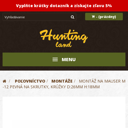
Vyplňte krátky dotazník a získajte zľavu 5%
(prázdny)
-
MENU
>
POĽOVNÍCTVO
>
MONTÁŽE
>
MONTÁŽ NA MAUSER M
-12 PEVNÁ NA SKRUTKY, KRÚŽKY D:26MM H:18MM