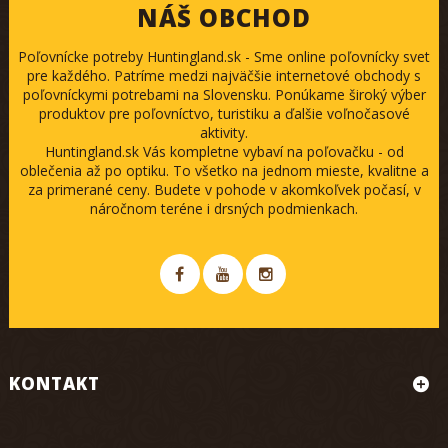
NÁŠ OBCHOD
Poľovnícke potreby Huntingland.sk - Sme online poľovnícky svet
pre každého. Patríme medzi najväčšie internetové obchody s
poľovníckymi potrebami na Slovensku. Ponúkame široký výber
produktov pre poľovníctvo, turistiku a ďalšie voľnočasové
aktivity.
Huntingland.sk Vás kompletne vybaví na poľovačku - od
oblečenia až po optiku. To všetko na jednom mieste, kvalitne a
za primerané ceny. Budete v pohode v akomkoľvek počasí, v
náročnom teréne i drsných podmienkach.
KONTAKT