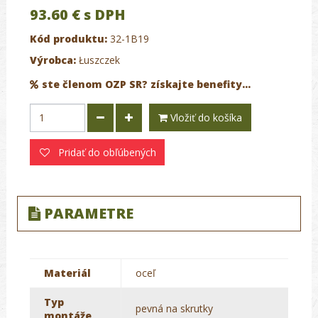
93.60 €
s DPH
Kód produktu:
32-1B19
Výrobca:
Łuszczek
ste členom OZP SR? získajte benefity...
Vložiť do košíka
Pridať do obľúbených
PARAMETRE
Materiál
oceľ
Typ
pevná na skrutky
montáže