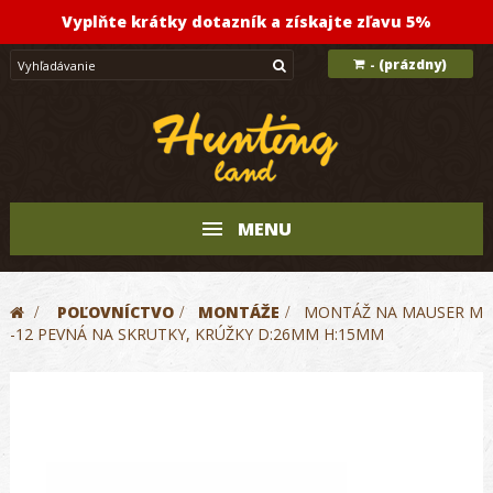
Vyplňte krátky dotazník a získajte zľavu 5%
(prázdny)
-
MENU
>
POĽOVNÍCTVO
>
MONTÁŽE
>
MONTÁŽ NA MAUSER M
-12 PEVNÁ NA SKRUTKY, KRÚŽKY D:26MM H:15MM