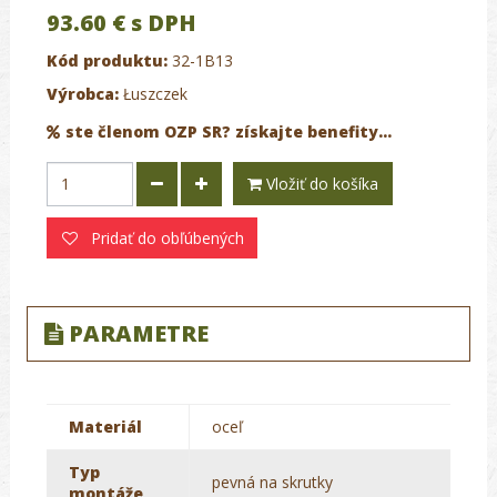
93.60 €
s DPH
Kód produktu:
32-1B13
Výrobca:
Łuszczek
ste členom OZP SR? získajte benefity...
Vložiť do košíka
Pridať do obľúbených
PARAMETRE
Materiál
oceľ
Typ
pevná na skrutky
montáže