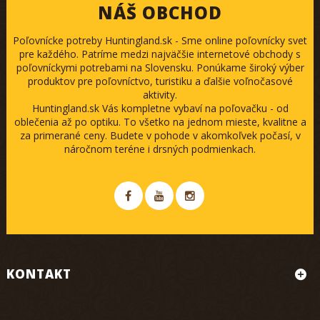
NÁŠ OBCHOD
Poľovnícke potreby Huntingland.sk - Sme online poľovnícky svet
pre každého. Patríme medzi najväčšie internetové obchody s
poľovníckymi potrebami na Slovensku. Ponúkame široký výber
produktov pre poľovníctvo, turistiku a ďalšie voľnočasové
aktivity.
Huntingland.sk Vás kompletne vybaví na poľovačku - od
oblečenia až po optiku. To všetko na jednom mieste, kvalitne a
za primerané ceny. Budete v pohode v akomkoľvek počasí, v
náročnom teréne i drsných podmienkach.
KONTAKT