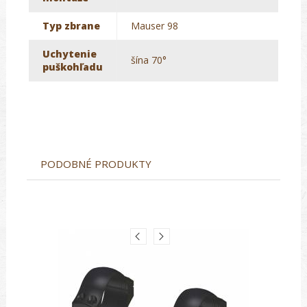
Typ zbrane
Mauser 98
Uchytenie
šína 70°
puškohľadu
PODOBNÉ PRODUKTY