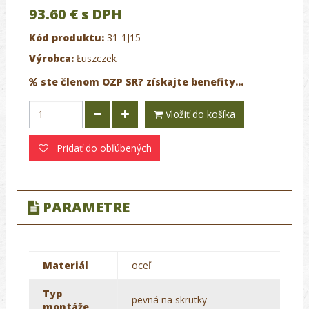
93.60 €
s DPH
Kód produktu:
31-1J15
Výrobca:
Łuszczek
ste členom OZP SR? získajte benefity...
Vložiť do košíka
Pridať do obľúbených
PARAMETRE
Materiál
oceľ
Typ
pevná na skrutky
montáže