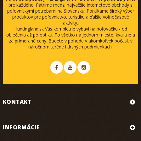
pre každého. Patríme medzi najväčšie internetové obchody s
poľovníckymi potrebami na Slovensku. Ponúkame široký výber
produktov pre poľovníctvo, turistiku a ďalšie voľnočasové
aktivity.
Huntingland.sk Vás kompletne vybaví na poľovačku - od
oblečenia až po optiku. To všetko na jednom mieste, kvalitne a
za primerané ceny. Budete v pohode v akomkoľvek počasí, v
náročnom teréne i drsných podmienkach.
KONTAKT
INFORMÁCIE