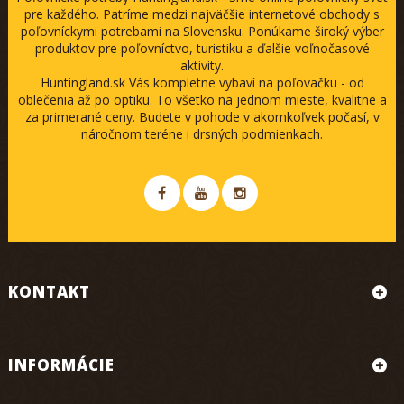
pre každého. Patríme medzi najväčšie internetové obchody s
poľovníckymi potrebami na Slovensku. Ponúkame široký výber
produktov pre poľovníctvo, turistiku a ďalšie voľnočasové
aktivity.
Huntingland.sk Vás kompletne vybaví na poľovačku - od
oblečenia až po optiku. To všetko na jednom mieste, kvalitne a
za primerané ceny. Budete v pohode v akomkoľvek počasí, v
náročnom teréne i drsných podmienkach.
KONTAKT
INFORMÁCIE