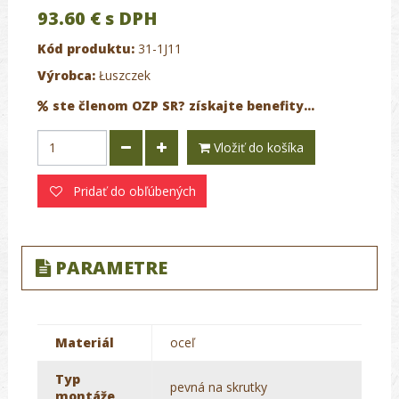
93.60 €
s DPH
Kód produktu:
31-1J11
Výrobca:
Łuszczek
ste členom OZP SR? získajte benefity...
Vložiť do košíka
Pridať do obľúbených
PARAMETRE
Materiál
oceľ
Typ
pevná na skrutky
montáže