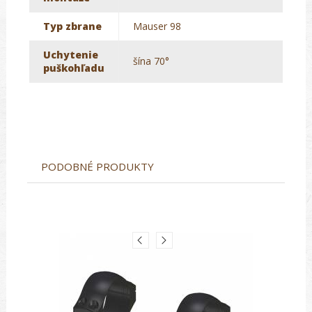
Typ zbrane
Mauser 98
Uchytenie
šína 70°
puškohľadu
PODOBNÉ PRODUKTY