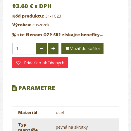
93.60 €
s DPH
Kód produktu:
31-1C23
Výrobca:
Łuszczek
ste členom OZP SR? získajte benefity...
Vložiť do košíka
Pridať do obľúbených
PARAMETRE
Materiál
oceľ
Typ
pevná na skrutky
montáže