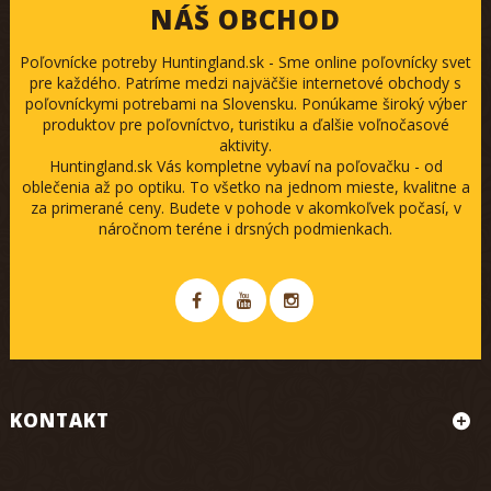
NÁŠ OBCHOD
Poľovnícke potreby Huntingland.sk - Sme online poľovnícky svet
pre každého. Patríme medzi najväčšie internetové obchody s
poľovníckymi potrebami na Slovensku. Ponúkame široký výber
produktov pre poľovníctvo, turistiku a ďalšie voľnočasové
aktivity.
Huntingland.sk Vás kompletne vybaví na poľovačku - od
oblečenia až po optiku. To všetko na jednom mieste, kvalitne a
za primerané ceny. Budete v pohode v akomkoľvek počasí, v
náročnom teréne i drsných podmienkach.
KONTAKT