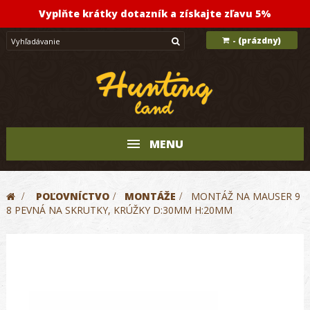
Vyplňte krátky dotazník a získajte zľavu 5%
(prázdny)
-
MENU
>
POĽOVNÍCTVO
>
MONTÁŽE
>
MONTÁŽ NA MAUSER 9
8 PEVNÁ NA SKRUTKY, KRÚŽKY D:30MM H:20MM