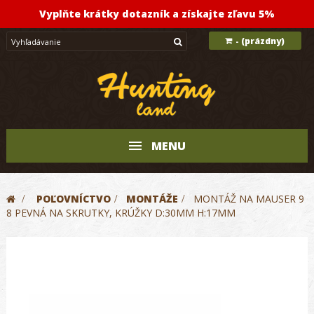
Vyplňte krátky dotazník a získajte zľavu 5%
(prázdny)
-
MENU
>
POĽOVNÍCTVO
>
MONTÁŽE
>
MONTÁŽ NA MAUSER 9
8 PEVNÁ NA SKRUTKY, KRÚŽKY D:30MM H:17MM