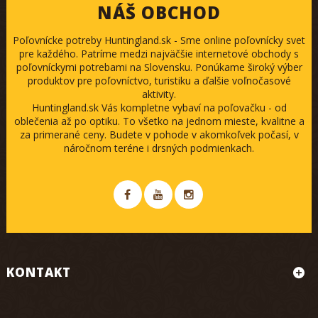
NÁŠ OBCHOD
Poľovnícke potreby Huntingland.sk - Sme online poľovnícky svet
pre každého. Patríme medzi najväčšie internetové obchody s
poľovníckymi potrebami na Slovensku. Ponúkame široký výber
produktov pre poľovníctvo, turistiku a ďalšie voľnočasové
aktivity.
Huntingland.sk Vás kompletne vybaví na poľovačku - od
oblečenia až po optiku. To všetko na jednom mieste, kvalitne a
za primerané ceny. Budete v pohode v akomkoľvek počasí, v
náročnom teréne i drsných podmienkach.
KONTAKT