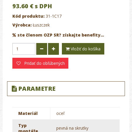
93.60 €
s DPH
Kód produktu:
31-1C17
Výrobca:
Łuszczek
ste členom OZP SR? získajte benefity...
Vložiť do košíka
Pridať do obľúbených
PARAMETRE
Materiál
oceľ
Typ
pevná na skrutky
montáže