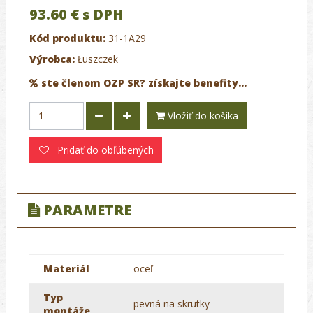
93.60 €
s DPH
Kód produktu:
31-1A29
Výrobca:
Łuszczek
ste členom OZP SR? získajte benefity...
Vložiť do košíka
Pridať do obľúbených
PARAMETRE
Materiál
oceľ
Typ
pevná na skrutky
montáže