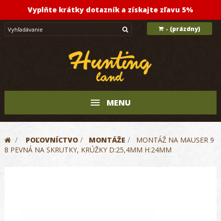
Vyplňte krátky dotazník a získajte zľavu 5%
(prázdny)
-
MENU
>
POĽOVNÍCTVO
>
MONTÁŽE
>
MONTÁŽ NA MAUSER 9
8 PEVNÁ NA SKRUTKY, KRÚŽKY D:25,4MM H:24MM