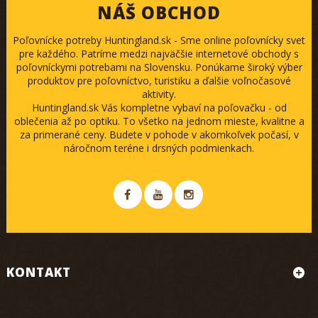
NÁŠ OBCHOD
Poľovnícke potreby Huntingland.sk - Sme online poľovnícky svet
pre každého. Patríme medzi najväčšie internetové obchody s
poľovníckymi potrebami na Slovensku. Ponúkame široký výber
produktov pre poľovníctvo, turistiku a ďalšie voľnočasové
aktivity.
Huntingland.sk Vás kompletne vybaví na poľovačku - od
oblečenia až po optiku. To všetko na jednom mieste, kvalitne a
za primerané ceny. Budete v pohode v akomkoľvek počasí, v
náročnom teréne i drsných podmienkach.
KONTAKT