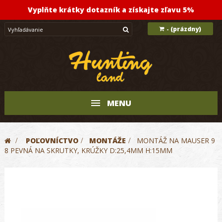
Vyplňte krátky dotazník a získajte zľavu 5%
(prázdny)
-
MENU
>
POĽOVNÍCTVO
>
MONTÁŽE
>
MONTÁŽ NA MAUSER 9
8 PEVNÁ NA SKRUTKY, KRÚŽKY D:25,4MM H:15MM