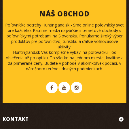
NÁŠ OBCHOD
Poľovnícke potreby Huntingland.sk - Sme online poľovnícky svet
pre každého. Patríme medzi najväčšie internetové obchody s
poľovníckymi potrebami na Slovensku. Ponúkame široký výber
produktov pre poľovníctvo, turistiku a ďalšie voľnočasové
aktivity.
Huntingland.sk Vás kompletne vybaví na poľovačku - od
oblečenia až po optiku. To všetko na jednom mieste, kvalitne a
za primerané ceny. Budete v pohode v akomkoľvek počasí, v
náročnom teréne i drsných podmienkach.
KONTAKT