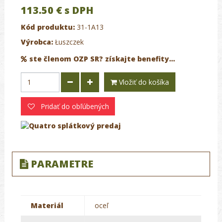
113.50 €
s DPH
Kód produktu:
31-1A13
Výrobca:
Łuszczek
ste členom OZP SR? získajte benefity...
Vložiť do košíka
Pridať do obľúbených
PARAMETRE
Materiál
oceľ