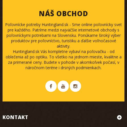
NÁŠ OBCHOD
Poľovnícke potreby Huntingland.sk - Sme online poľovnícky svet
pre každého. Patríme medzi najväčšie internetové obchody s
poľovníckymi potrebami na Slovensku. Ponúkame široký výber
produktov pre poľovníctvo, turistiku a ďalšie voľnočasové
aktivity.
Huntingland.sk Vás kompletne vybaví na poľovačku - od
oblečenia až po optiku. To všetko na jednom mieste, kvalitne a
za primerané ceny. Budete v pohode v akomkoľvek počasí, v
náročnom teréne i drsných podmienkach.
KONTAKT