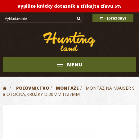
Vyplňte krátky dotazník a získajte zľavu 5%
(prázdny)
-
MENU
>
POĽOVNÍCTVO
>
MONTÁŽE
>
MONTÁŽ NA MAUSER 9
8 OTOČNÁ,KRÚŽKY D:30MM H:27MM