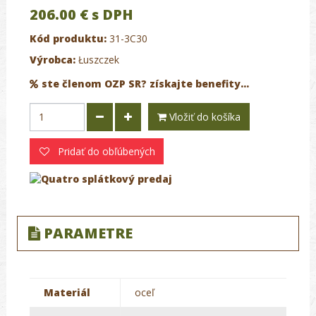
206.00 €
s DPH
Kód produktu:
31-3C30
Výrobca:
Łuszczek
ste členom OZP SR? získajte benefity...
Vložiť do košíka
Pridať do obľúbených
PARAMETRE
Materiál
oceľ