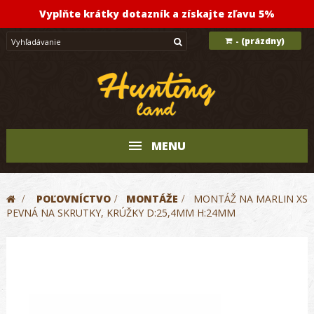
Vyplňte krátky dotazník a získajte zľavu 5%
(prázdny)
-
MENU
>
POĽOVNÍCTVO
>
MONTÁŽE
>
MONTÁŽ NA MARLIN XS
PEVNÁ NA SKRUTKY, KRÚŽKY D:25,4MM H:24MM