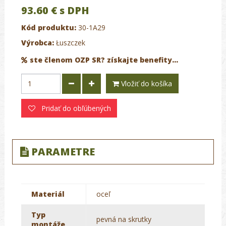
93.60 €
s DPH
Kód produktu:
30-1A29
Výrobca:
Łuszczek
ste členom OZP SR? získajte benefity...
Vložiť do košíka
Pridať do obľúbených
PARAMETRE
Materiál
oceľ
Typ
pevná na skrutky
montáže