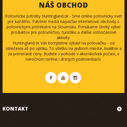
NÁŠ OBCHOD
Poľovnícke potreby Huntingland.sk - Sme online poľovnícky svet
pre každého. Patríme medzi najväčšie internetové obchody s
poľovníckymi potrebami na Slovensku. Ponúkame široký výber
produktov pre poľovníctvo, turistiku a ďalšie voľnočasové
aktivity.
Huntingland.sk Vás kompletne vybaví na poľovačku - od
oblečenia až po optiku. To všetko na jednom mieste, kvalitne a
za primerané ceny. Budete v pohode v akomkoľvek počasí, v
náročnom teréne i drsných podmienkach.
KONTAKT