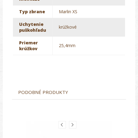
Typ zbrane
Marlin XS
Uchytenie
krúžkové
puškohľadu
Priemer
25,4mm
krúžkov
PODOBNÉ PRODUKTY