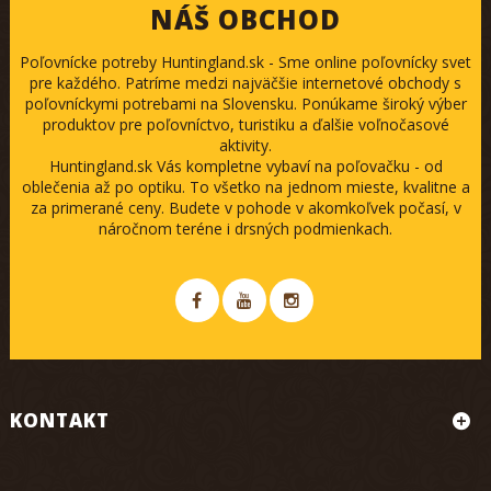
NÁŠ OBCHOD
Poľovnícke potreby Huntingland.sk - Sme online poľovnícky svet
pre každého. Patríme medzi najväčšie internetové obchody s
poľovníckymi potrebami na Slovensku. Ponúkame široký výber
produktov pre poľovníctvo, turistiku a ďalšie voľnočasové
aktivity.
Huntingland.sk Vás kompletne vybaví na poľovačku - od
oblečenia až po optiku. To všetko na jednom mieste, kvalitne a
za primerané ceny. Budete v pohode v akomkoľvek počasí, v
náročnom teréne i drsných podmienkach.
KONTAKT