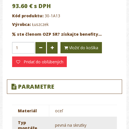
93.60 €
s DPH
Kód produktu:
30-1A13
Výrobca:
Łuszczek
ste členom OZP SR? získajte benefity...
Vložiť do košíka
Pridať do obľúbených
PARAMETRE
Materiál
oceľ
Typ
pevná na skrutky
montáže