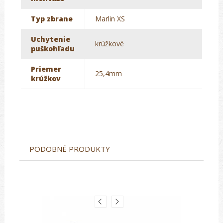
Typ zbrane
Marlin XS
Uchytenie
krúžkové
puškohľadu
Priemer
25,4mm
krúžkov
PODOBNÉ PRODUKTY