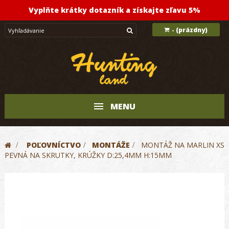
Vyplňte krátky dotazník a získajte zľavu 5%
(prázdny)
-
MENU
>
POĽOVNÍCTVO
>
MONTÁŽE
>
MONTÁŽ NA MARLIN XS
PEVNÁ NA SKRUTKY, KRÚŽKY D:25,4MM H:15MM