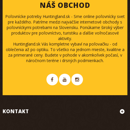
NÁŠ OBCHOD
Poľovnícke potreby Huntingland.sk - Sme online poľovnícky svet
pre každého. Patríme medzi najväčšie internetové obchody s
poľovníckymi potrebami na Slovensku. Ponúkame široký výber
produktov pre poľovníctvo, turistiku a ďalšie voľnočasové
aktivity.
Huntingland.sk Vás kompletne vybaví na poľovačku - od
oblečenia až po optiku. To všetko na jednom mieste, kvalitne a
za primerané ceny. Budete v pohode v akomkoľvek počasí, v
náročnom teréne i drsných podmienkach.
KONTAKT