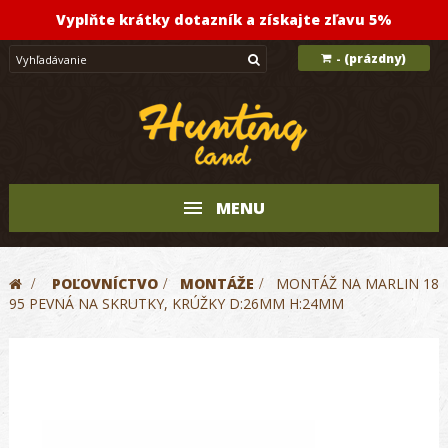
Vyplňte krátky dotazník a získajte zľavu 5%
(prázdny)
-
MENU
>
POĽOVNÍCTVO
>
MONTÁŽE
>
MONTÁŽ NA MARLIN 18
95 PEVNÁ NA SKRUTKY, KRÚŽKY D:26MM H:24MM