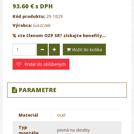
93.60 €
s DPH
Kód produktu:
29-1B29
Výrobca:
Łuszczek
ste členom OZP SR? získajte benefity...
Vložiť do košíka
Pridať do obľúbených
PARAMETRE
Materiál
oceľ
Typ
pevná na skrutky
montáže