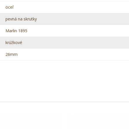
oceľ
pevná na skrutky
Marlin 1895
krúžkové
26mm