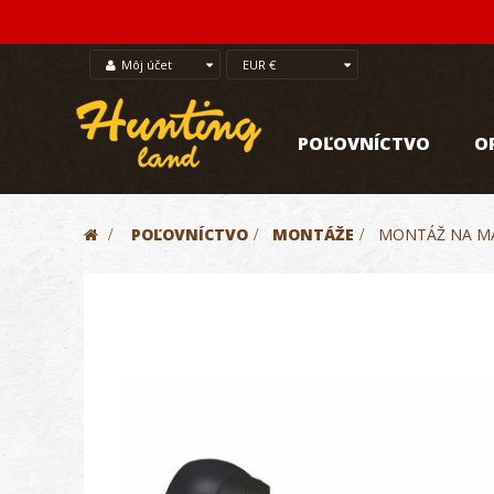
Môj účet
EUR €
POĽOVNÍCTVO
O
>
POĽOVNÍCTVO
>
MONTÁŽE
>
MONTÁŽ NA MA