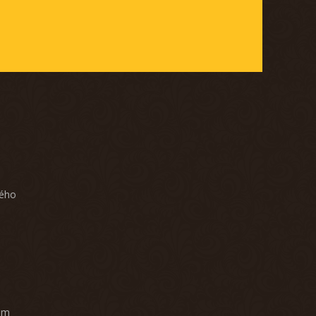
ného
am