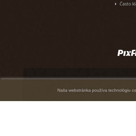
Často k
Naša webstránka používa technológiu coo