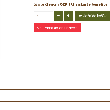
ste členom OZP SR? získajte benefity..
Vložiť do košíka
Pridať do obľúbených