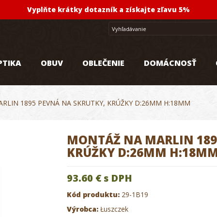
Vyplňte krátky dotazník a získajte zľavu 5%
PTIKA
OBUV
OBLEČENIE
DOMÁCNOSŤ
RLIN 1895 PEVNÁ NA SKRUTKY, KRÚŽKY D:26MM H:18MM
MONTÁŽ NA MARLIN 189
KRÚŽKY D:26MM H:18M
93.60 €
s DPH
Kód produktu:
29-1B19
Výrobca:
Łuszczek