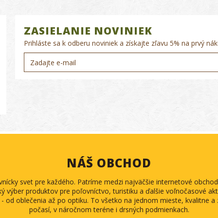
ZASIELANIE NOVINIEK
Prihláste sa k odberu noviniek a získajte zľavu 5% na prvý nák
NÁŠ OBCHOD
ovnícky svet pre každého. Patríme medzi najväčšie internetové obch
ký výber produktov pre poľovníctvo, turistiku a ďalšie voľnočasové akti
 - od oblečenia až po optiku. To všetko na jednom mieste, kvalitne 
počasí, v náročnom teréne i drsných podmienkach.