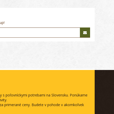
up!
ody s poľovníckymi potrebami na Slovensku. Ponúkame
vity.
a za primerané ceny. Budete v pohode v akomkoľvek