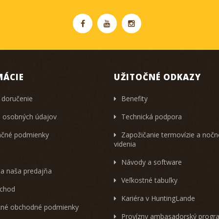
MÁCIE
UŽITOČNÉ ODKAZY
 doručenie
Benefity
 osobných údajov
Technická podpora
čné podmienky
Zapožičanie termovízie a noč
videnia
Návody a software
 a naša predajňa
Veľkostné tabuľky
chod
Kariéra v HuntingLande
né obchodné podmienky
Provízny ambasadorský progr