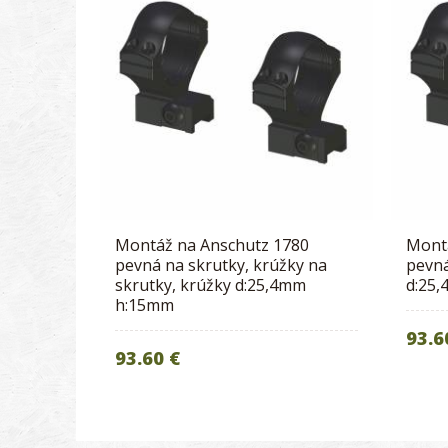
Montáž na Anschutz 1780
Mont
pevná na skrutky, krúžky na
pevná
skrutky, krúžky d:25,4mm
d:25
h:15mm
93.6
93.60 €