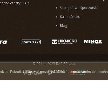
ladené otázky (FAQ)
Spolupráca - Sponzorské
Kalendár akcií
Blog
© 2011 - 2025 RAPIER s.r.o.
kies. Pokračovaním v jej prezeraní súhlasíte s používaním tejto techn