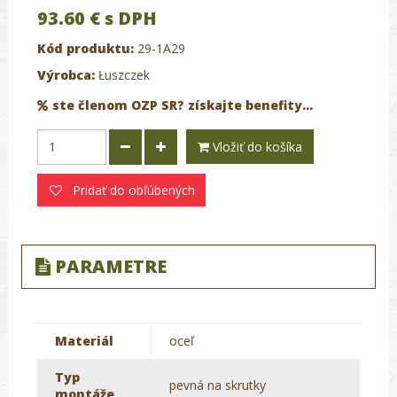
93.60 €
s DPH
Kód produktu:
29-1A29
Výrobca:
Łuszczek
ste členom OZP SR? získajte benefity...
Vložiť do košíka
Pridať do obľúbených
PARAMETRE
Materiál
oceľ
Typ
pevná na skrutky
montáže