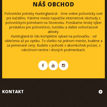
NÁŠ OBCHOD
Poľovnícke potreby Huntingland.sk - Sme online poľovnícky svet
pre každého. Patríme medzi najväčšie internetové obchody s
poľovníckymi potrebami na Slovensku. Ponúkame široký výber
produktov pre poľovníctvo, turistiku a ďalšie voľnočasové
aktivity.
Huntingland.sk Vás kompletne vybaví na poľovačku - od
oblečenia až po optiku. To všetko na jednom mieste, kvalitne a
za primerané ceny. Budete v pohode v akomkoľvek počasí, v
náročnom teréne i drsných podmienkach.
KONTAKT