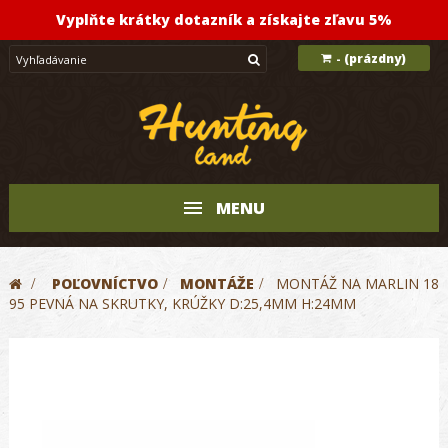
Vyplňte krátky dotazník a získajte zľavu 5%
(prázdny)
-
MENU
>
POĽOVNÍCTVO
>
MONTÁŽE
>
MONTÁŽ NA MARLIN 18
95 PEVNÁ NA SKRUTKY, KRÚŽKY D:25,4MM H:24MM