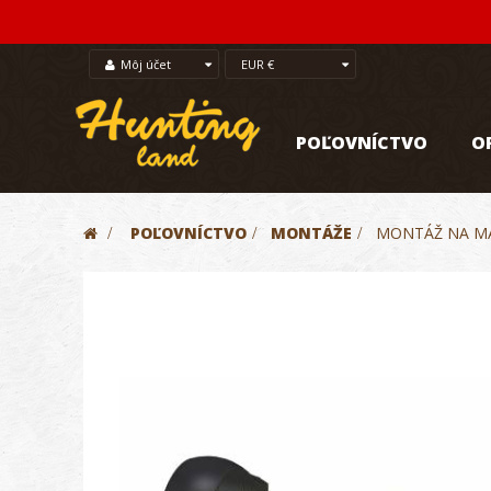
Môj účet
EUR €
POĽOVNÍCTVO
O
>
POĽOVNÍCTVO
>
MONTÁŽE
>
MONTÁŽ NA MA