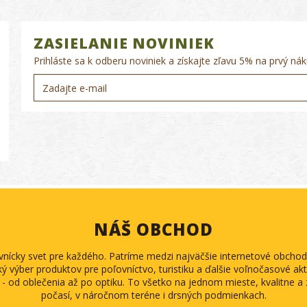
ZASIELANIE NOVINIEK
Prihláste sa k odberu noviniek a získajte zľavu 5% na prvý nák
NÁŠ OBCHOD
ovnícky svet pre každého. Patríme medzi najväčšie internetové obch
ký výber produktov pre poľovníctvo, turistiku a ďalšie voľnočasové akti
 - od oblečenia až po optiku. To všetko na jednom mieste, kvalitne 
počasí, v náročnom teréne i drsných podmienkach.