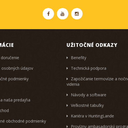
MÁCIE
UŽITOČNÉ ODKAZY
 doručenie
Benefity
 osobných údajov
Technická podpora
čné podmienky
Zapožičanie termovízie a noč
videnia
Návody a software
 a naša predajňa
Veľkostné tabuľky
chod
Kariéra v HuntingLande
né obchodné podmienky
Provízny ambasadorský progr