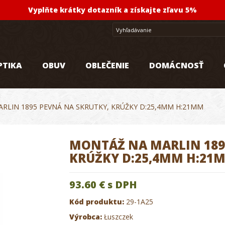
Vyplňte krátky dotazník a získajte zľavu 5%
PTIKA
OBUV
OBLEČENIE
DOMÁCNOSŤ
RLIN 1895 PEVNÁ NA SKRUTKY, KRÚŽKY D:25,4MM H:21MM
MONTÁŽ NA MARLIN 189
KRÚŽKY D:25,4MM H:21
93.60 €
s DPH
Kód produktu:
29-1A25
Výrobca:
Łuszczek