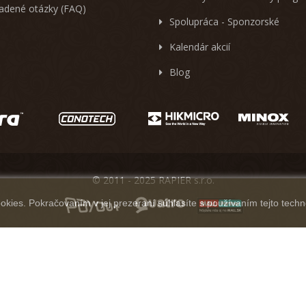
ladené otázky (FAQ)
Spolupráca - Sponzorské
Kalendár akcií
Blog
© 2011 - 2025 RAPIER s.r.o.
kies. Pokračovaním v jej prezeraní súhlasíte s používaním tejto techn