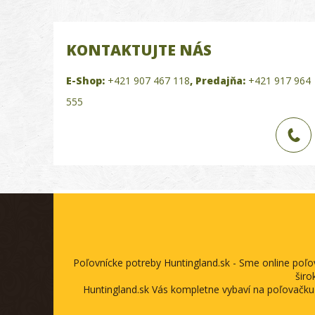
KONTAKTUJTE NÁS
E-Shop:
+421 907 467 118
,
Predajňa:
+421 917 964
555
Poľovnícke potreby Huntingland.sk - Sme online poľ
širo
Huntingland.sk Vás kompletne vybaví na poľovačku