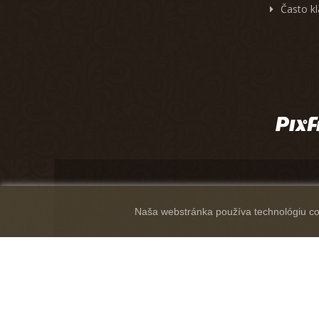
Často k
Naša webstránka používa technológiu coo