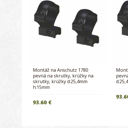
Montáž na Anschutz 1780
Mont
pevná na skrutky, krúžky na
pevná
skrutky, krúžky d:25,4mm
d:25
h:15mm
93.6
93.60 €