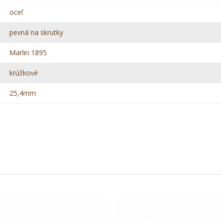
oceľ
pevná na skrutky
Marlin 1895
krúžkové
25,4mm