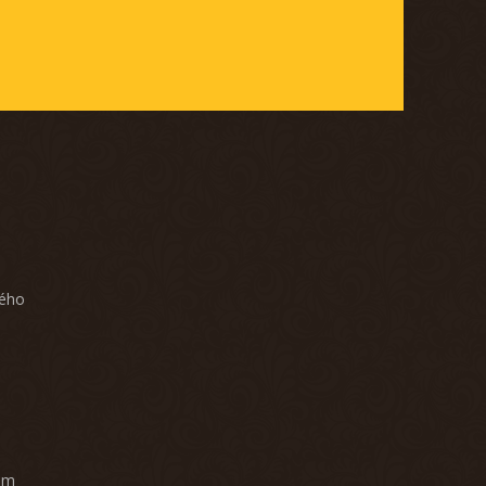
ného
am