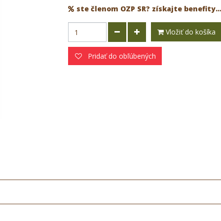
ste členom OZP SR? získajte benefity..
Vložiť do košíka
Pridať do obľúbených