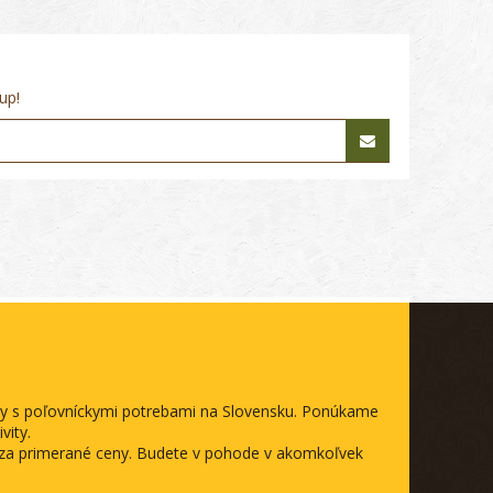
up!
ody s poľovníckymi potrebami na Slovensku. Ponúkame
vity.
a za primerané ceny. Budete v pohode v akomkoľvek