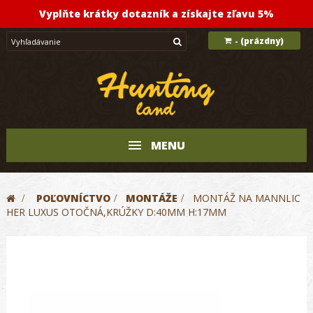
Vyplňte krátky dotazník a získajte zľavu 5%
(prázdny)
-
MENU
>
POĽOVNÍCTVO
>
MONTÁŽE
>
MONTÁŽ NA MANNLIC
HER LUXUS OTOČNÁ,KRÚŽKY D:40MM H:17MM