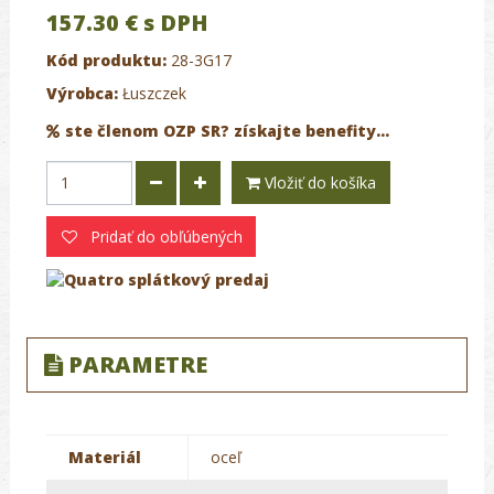
157.30 €
s DPH
Kód produktu:
28-3G17
Výrobca:
Łuszczek
ste členom OZP SR? získajte benefity...
Vložiť do košíka
Pridať do obľúbených
PARAMETRE
Materiál
oceľ