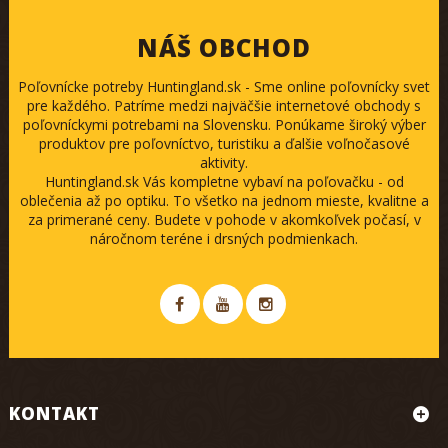
NÁŠ OBCHOD
Poľovnícke potreby Huntingland.sk - Sme online poľovnícky svet
pre každého. Patríme medzi najväčšie internetové obchody s
poľovníckymi potrebami na Slovensku. Ponúkame široký výber
produktov pre poľovníctvo, turistiku a ďalšie voľnočasové
aktivity.
Huntingland.sk Vás kompletne vybaví na poľovačku - od
oblečenia až po optiku. To všetko na jednom mieste, kvalitne a
za primerané ceny. Budete v pohode v akomkoľvek počasí, v
náročnom teréne i drsných podmienkach.
KONTAKT