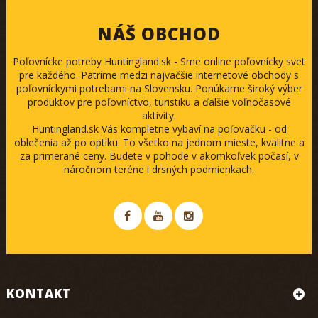
NÁŠ OBCHOD
Poľovnícke potreby Huntingland.sk - Sme online poľovnícky svet
pre každého. Patríme medzi najväčšie internetové obchody s
poľovníckymi potrebami na Slovensku. Ponúkame široký výber
produktov pre poľovníctvo, turistiku a ďalšie voľnočasové
aktivity.
Huntingland.sk Vás kompletne vybaví na poľovačku - od
oblečenia až po optiku. To všetko na jednom mieste, kvalitne a
za primerané ceny. Budete v pohode v akomkoľvek počasí, v
náročnom teréne i drsných podmienkach.
KONTAKT