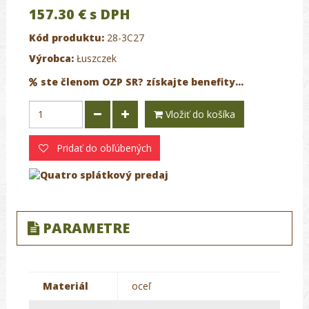
157.30 €
s DPH
Kód produktu:
28-3C27
Výrobca:
Łuszczek
ste členom OZP SR? získajte benefity...
Vložiť do košíka
Pridať do obľúbených
PARAMETRE
Materiál
oceľ