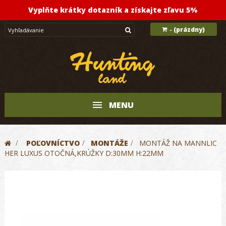
Vyplňte krátky dotazník a získajte zľavu 5%
(prázdny)
-
MENU
>
POĽOVNÍCTVO
>
MONTÁŽE
>
MONTÁŽ NA MANNLIC
HER LUXUS OTOČNÁ,KRÚŽKY D:30MM H:22MM