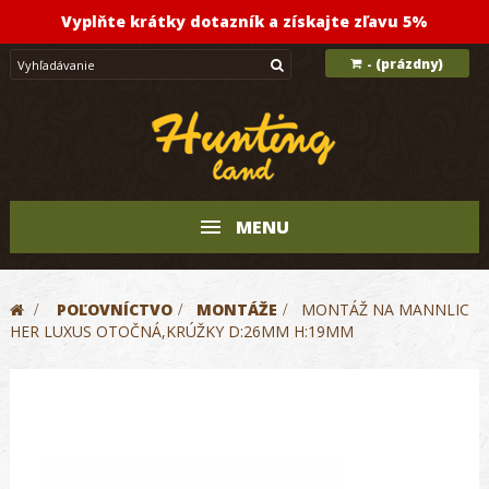
Vyplňte krátky dotazník a získajte zľavu 5%
(prázdny)
-
MENU
>
POĽOVNÍCTVO
>
MONTÁŽE
>
MONTÁŽ NA MANNLIC
HER LUXUS OTOČNÁ,KRÚŽKY D:26MM H:19MM