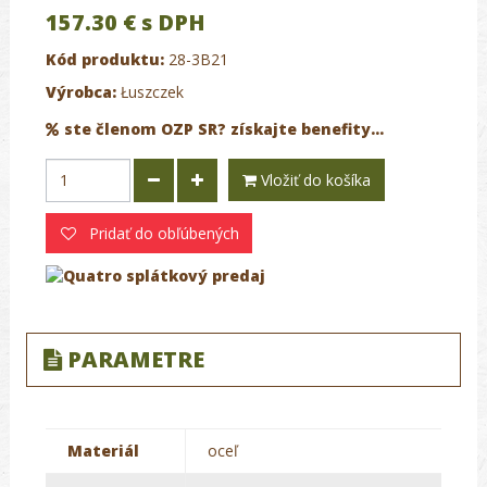
157.30 €
s DPH
Kód produktu:
28-3B21
Výrobca:
Łuszczek
ste členom OZP SR? získajte benefity...
Vložiť do košíka
Pridať do obľúbených
PARAMETRE
Materiál
oceľ