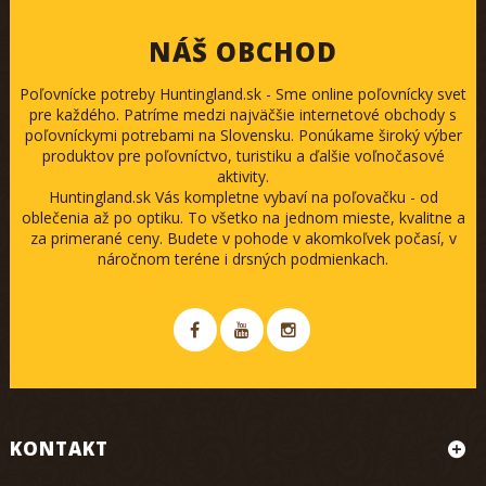
NÁŠ OBCHOD
Poľovnícke potreby Huntingland.sk - Sme online poľovnícky svet
pre každého. Patríme medzi najväčšie internetové obchody s
poľovníckymi potrebami na Slovensku. Ponúkame široký výber
produktov pre poľovníctvo, turistiku a ďalšie voľnočasové
aktivity.
Huntingland.sk Vás kompletne vybaví na poľovačku - od
oblečenia až po optiku. To všetko na jednom mieste, kvalitne a
za primerané ceny. Budete v pohode v akomkoľvek počasí, v
náročnom teréne i drsných podmienkach.
KONTAKT