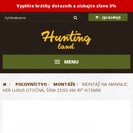
Vyplňte krátky dotazník a získajte zľavu 5%
(prázdny)
-
MENU
>
POĽOVNÍCTVO
>
MONTÁŽE
>
MONTÁŽ NA MANNLIC
HER LUXUS OTOČNÁ, ŠÍNA ZEISS VM 45° H:15MM