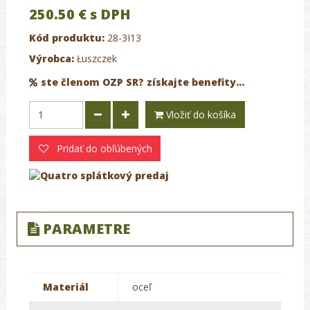
250.50 €
s DPH
Kód produktu:
28-3I13
Výrobca:
Łuszczek
ste členom OZP SR? získajte benefity...
Vložiť do košíka
Pridať do obľúbených
PARAMETRE
Materiál
oceľ