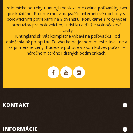
Poľovnícke potreby Huntingland.sk - Sme online poľovnícky svet
pre každého. Patríme medzi najväčšie internetové obchody s
poľovníckymi potrebami na Slovensku. Ponúkame široký výber
produktov pre poľovníctvo, turistiku a ďalšie voľnočasové
aktivity.
Huntingland.sk Vás kompletne vybaví na poľovačku - od
oblečenia až po optiku. To všetko na jednom mieste, kvalitne a
za primerané ceny. Budete v pohode v akomkoľvek počasí, v
náročnom teréne i drsných podmienkach.
KONTAKT
INFORMÁCIE