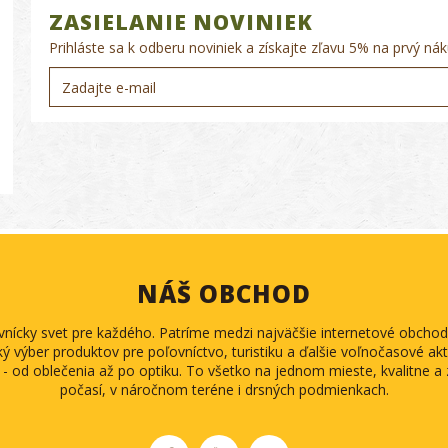
ZASIELANIE NOVINIEK
Prihláste sa k odberu noviniek a získajte zľavu 5% na prvý nák
NÁŠ OBCHOD
ovnícky svet pre každého. Patríme medzi najväčšie internetové obch
ký výber produktov pre poľovníctvo, turistiku a ďalšie voľnočasové akti
 - od oblečenia až po optiku. To všetko na jednom mieste, kvalitne 
počasí, v náročnom teréne i drsných podmienkach.