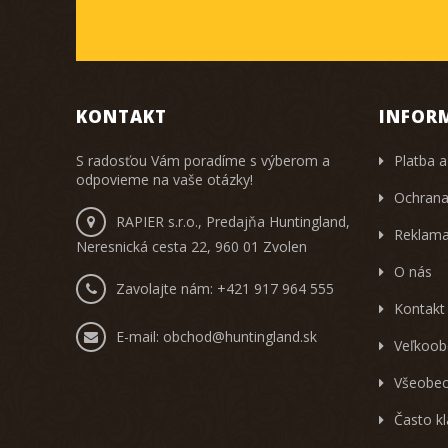
KONTAKT
INFOR
S radosťou Vám poradíme s výberom a
Platba a
odpovieme na vaše otázky!
Ochrana
RAPIER s.r.o., Predajňa Huntingland,
Reklama
Neresnická cesta 22, 960 01 Zvolen
O nás
Zavolajte nám:
+421 917 964 555
Kontakt
E-mail:
obchod@huntingland.sk
Veľkoob
Všeobec
Často k