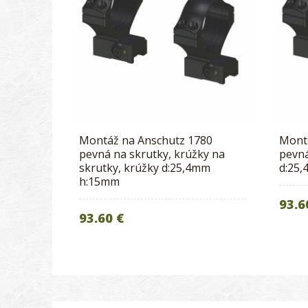
Montáž na Anschutz 1780
Mont
pevná na skrutky, krúžky na
pevná
skrutky, krúžky d:25,4mm
d:25
h:15mm
93.6
93.60 €