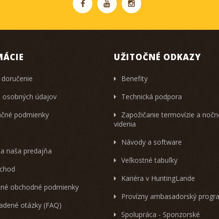
MÁCIE
UŽITOČNÉ ODKAZY
 doručenie
Benefity
 osobných údajov
Technická podpora
čné podmienky
Zapožičanie termovízie a noč
videnia
Návody a software
 a naša predajňa
Veľkostné tabuľky
chod
Kariéra v HuntingLande
né obchodné podmienky
Provízny ambasadorský progr
ladené otázky (FAQ)
Spolupráca - Sponzorské