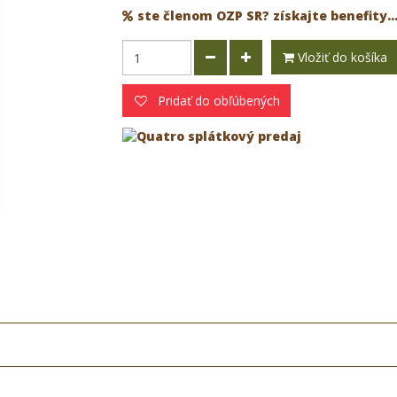
ste členom OZP SR? získajte benefity..
Vložiť do košíka
Pridať do obľúbených