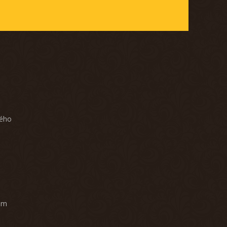
ného
am