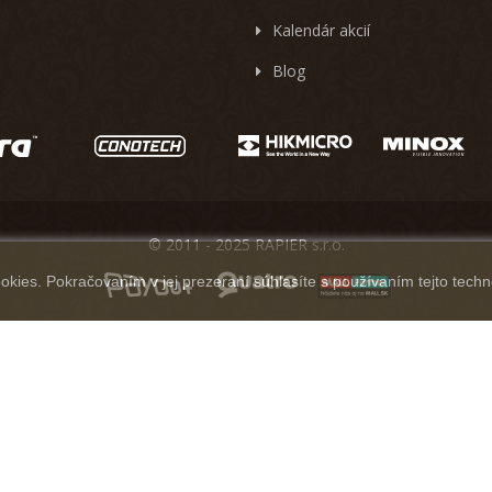
Kalendár akcií
Blog
© 2011 - 2025 RAPIER s.r.o.
kies. Pokračovaním v jej prezeraní súhlasíte s používaním tejto techn