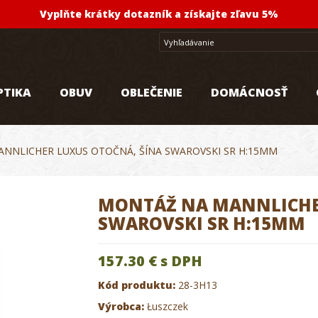
Vyplňte krátky dotazník a získajte zľavu 5%
PTIKA
OBUV
OBLEČENIE
DOMÁCNOSŤ
NNLICHER LUXUS OTOČNÁ, ŠÍNA SWAROVSKI SR H:15MM
MONTÁŽ NA MANNLICHER
SWAROVSKI SR H:15MM
157.30 €
s DPH
Kód produktu:
28-3H13
Výrobca:
Łuszczek