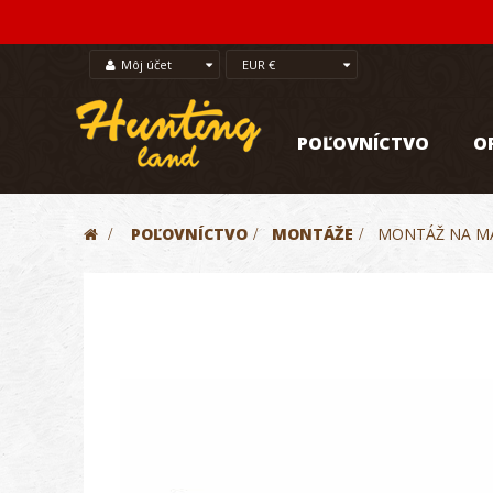
Môj účet
EUR €
POĽOVNÍCTVO
O
>
POĽOVNÍCTVO
>
MONTÁŽE
>
MONTÁŽ NA MA