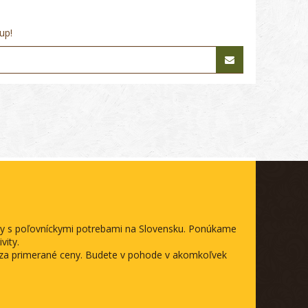
up!
ody s poľovníckymi potrebami na Slovensku. Ponúkame
vity.
a za primerané ceny. Budete v pohode v akomkoľvek