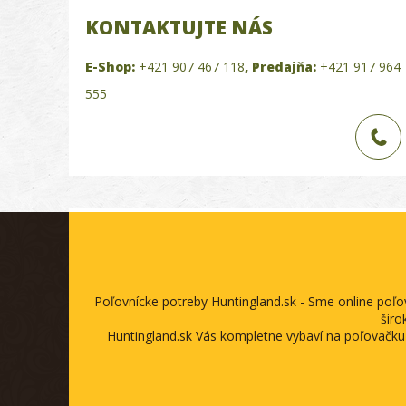
KONTAKTUJTE NÁS
E-Shop:
+421 907 467 118
,
Predajňa:
+421 917 964
555
Poľovnícke potreby Huntingland.sk - Sme online poľ
širo
Huntingland.sk Vás kompletne vybaví na poľovačku