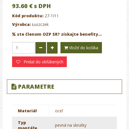
93.60 €
s DPH
Kód produktu:
27-1I11
Výrobca:
Łuszczek
ste členom OZP SR? získajte benefity...
Vložiť do košíka
Pridať do obľúbených
PARAMETRE
Materiál
oceľ
Typ
pevná na skrutky
montáže