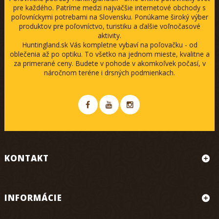
pre každého. Patríme medzi najväčšie internetové obchody s
poľovníckymi potrebami na Slovensku. Ponúkame široký výber
produktov pre poľovníctvo, turistiku a ďalšie voľnočasové
aktivity.
Huntingland.sk Vás kompletne vybaví na poľovačku - od
oblečenia až po optiku. To všetko na jednom mieste, kvalitne a
za primerané ceny. Budete v pohode v akomkoľvek počasí, v
náročnom teréne i drsných podmienkach.
KONTAKT
INFORMÁCIE