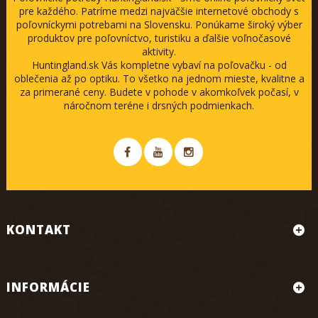
pre každého. Patríme medzi najväčšie internetové obchody s
poľovníckymi potrebami na Slovensku. Ponúkame široký výber
produktov pre poľovníctvo, turistiku a ďalšie voľnočasové
aktivity.
Huntingland.sk Vás kompletne vybaví na poľovačku - od
oblečenia až po optiku. To všetko na jednom mieste, kvalitne a
za primerané ceny. Budete v pohode v akomkoľvek počasí, v
náročnom teréne i drsných podmienkach.
KONTAKT
INFORMÁCIE