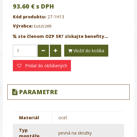
93.60 €
s DPH
Kód produktu:
27-1H13
Výrobca:
Łuszczek
ste členom OZP SR? získajte benefity...
Vložiť do košíka
Pridať do obľúbených
PARAMETRE
Materiál
oceľ
Typ
pevná na skrutky
montáže