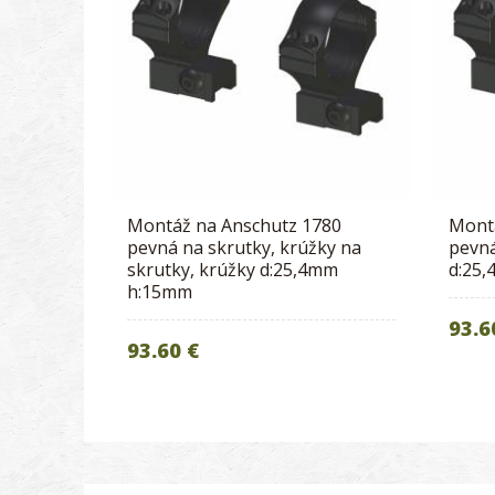
Montáž na Anschutz 1780
Mont
pevná na skrutky, krúžky na
pevná
skrutky, krúžky d:25,4mm
d:25
h:15mm
93.6
93.60 €