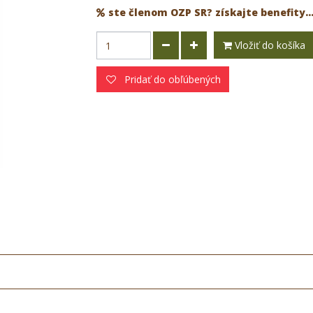
ste členom OZP SR? získajte benefity..
Vložiť do košíka
Pridať do obľúbených