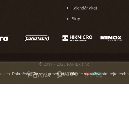
Kalendár akcií
Blog
© 2011 - 2025 RAPIER s.r.o.
kies. Pokračovaním v jej prezeraní súhlasíte s používaním tejto techn