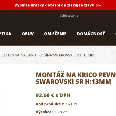
Vyplňte krátky dotazník a získajte zľavu 5%
PTIKA
OBUV
OBLEČENIE
DOMÁCNOSŤ
ICO PEVNÁ NA SKRUTKY,ŠÍNA SWAROVSKI SR H:13MM
MONTÁŽ NA KRICO PEVN
SWAROVSKI SR H:13MM
93.60 €
s DPH
Kód produktu:
27-1H9
Výrobca:
Łuszczek