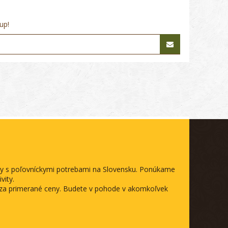
up!
ody s poľovníckymi potrebami na Slovensku. Ponúkame
vity.
a za primerané ceny. Budete v pohode v akomkoľvek