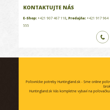
KONTAKTUJTE NÁS
E-Shop:
+421 907 467 118
,
Predajňa:
+421 917 964
555
Poľovnícke potreby Huntingland.sk - Sme online poľ
širo
Huntingland.sk Vás kompletne vybaví na poľovačku