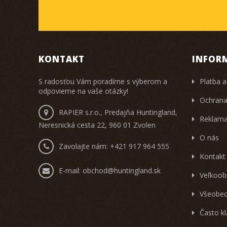
KONTAKT
INFOR
S radosťou Vám poradíme s výberom a
Platba a
odpovieme na vaše otázky!
Ochrana
RAPIER s.r.o., Predajňa Huntingland,
Reklama
Neresnická cesta 22, 960 01 Zvolen
O nás
Zavolajte nám:
+421 917 964 555
Kontakt
E-mail:
obchod@huntingland.sk
Veľkoob
Všeobec
Často k