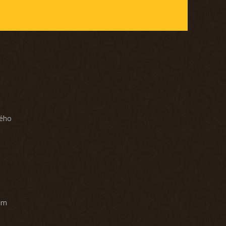
ného
am