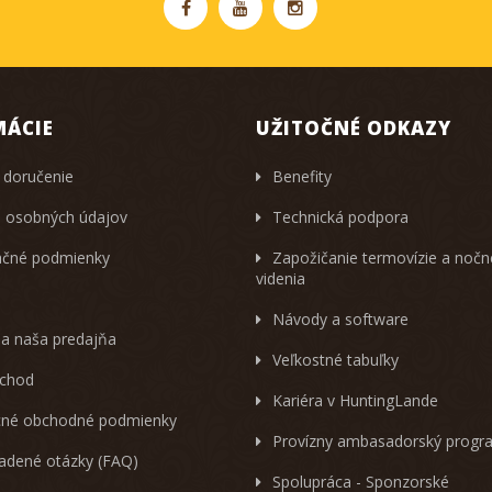
MÁCIE
UŽITOČNÉ ODKAZY
 doručenie
Benefity
 osobných údajov
Technická podpora
čné podmienky
Zapožičanie termovízie a noč
videnia
Návody a software
 a naša predajňa
Veľkostné tabuľky
chod
Kariéra v HuntingLande
né obchodné podmienky
Provízny ambasadorský progr
ladené otázky (FAQ)
Spolupráca - Sponzorské