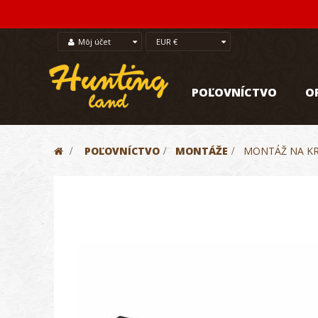
Môj účet
EUR €
POĽOVNÍCTVO
O
>
POĽOVNÍCTVO
>
MONTÁŽE
>
MONTÁŽ NA KR