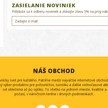
ZASIELANIE NOVINIEK
Prihláste sa k odberu noviniek a získajte zľavu 5% na prvý nák
NÁŠ OBCHOD
ovnícky svet pre každého. Patríme medzi najväčšie internetové obch
ký výber produktov pre poľovníctvo, turistiku a ďalšie voľnočasové akti
 - od oblečenia až po optiku. To všetko na jednom mieste, kvalitne 
počasí, v náročnom teréne i drsných podmienkach.