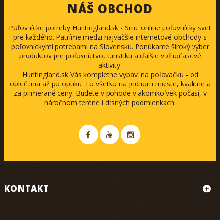
NÁŠ OBCHOD
Poľovnícke potreby Huntingland.sk - Sme online poľovnícky svet
pre každého. Patríme medzi najväčšie internetové obchody s
poľovníckymi potrebami na Slovensku. Ponúkame široký výber
produktov pre poľovníctvo, turistiku a ďalšie voľnočasové
aktivity.
Huntingland.sk Vás kompletne vybaví na poľovačku - od
oblečenia až po optiku. To všetko na jednom mieste, kvalitne a
za primerané ceny. Budete v pohode v akomkoľvek počasí, v
náročnom teréne i drsných podmienkach.
KONTAKT