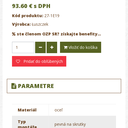
93.60 €
s DPH
Kód produktu:
27-1E19
Výrobca:
Łuszczek
ste členom OZP SR? získajte benefity...
Vložiť do košíka
Pridať do obľúbených
PARAMETRE
Materiál
oceľ
Typ
pevná na skrutky
montáže