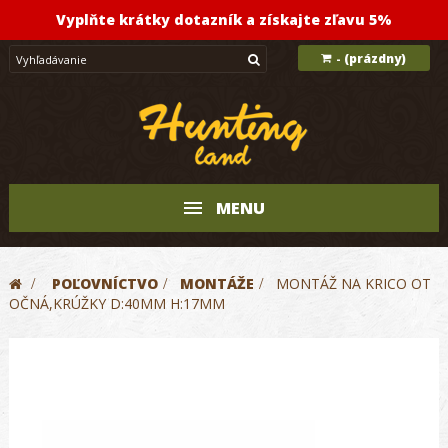
Vyplňte krátky dotazník a získajte zľavu 5%
(prázdny)
-
MENU
>
POĽOVNÍCTVO
>
MONTÁŽE
>
MONTÁŽ NA KRICO OT
OČNÁ,KRÚŽKY D:40MM H:17MM