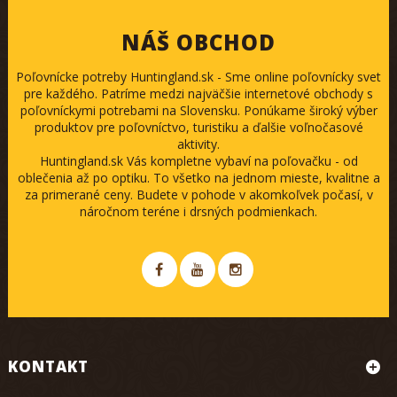
NÁŠ OBCHOD
Poľovnícke potreby Huntingland.sk - Sme online poľovnícky svet
pre každého. Patríme medzi najväčšie internetové obchody s
poľovníckymi potrebami na Slovensku. Ponúkame široký výber
produktov pre poľovníctvo, turistiku a ďalšie voľnočasové
aktivity.
Huntingland.sk Vás kompletne vybaví na poľovačku - od
oblečenia až po optiku. To všetko na jednom mieste, kvalitne a
za primerané ceny. Budete v pohode v akomkoľvek počasí, v
náročnom teréne i drsných podmienkach.
KONTAKT