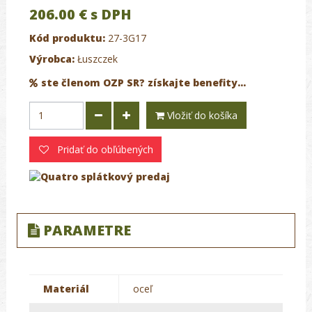
206.00 €
s DPH
Kód produktu:
27-3G17
Výrobca:
Łuszczek
ste členom OZP SR? získajte benefity...
Vložiť do košíka
Pridať do obľúbených
PARAMETRE
Materiál
oceľ