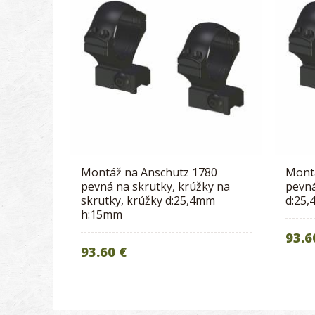
Montáž na Anschutz 1780
Mont
pevná na skrutky, krúžky na
pevná
skrutky, krúžky d:25,4mm
d:25
h:15mm
93.6
93.60 €