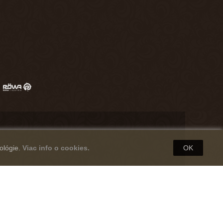
ológie.
Viac info o cookies.
OK