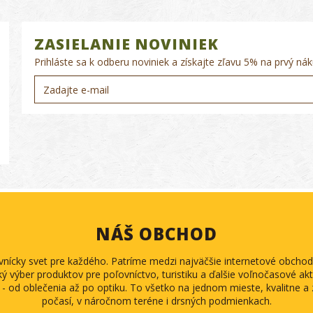
ZASIELANIE NOVINIEK
Prihláste sa k odberu noviniek a získajte zľavu 5% na prvý nák
NÁŠ OBCHOD
ovnícky svet pre každého. Patríme medzi najväčšie internetové obch
ký výber produktov pre poľovníctvo, turistiku a ďalšie voľnočasové akti
 - od oblečenia až po optiku. To všetko na jednom mieste, kvalitne 
počasí, v náročnom teréne i drsných podmienkach.