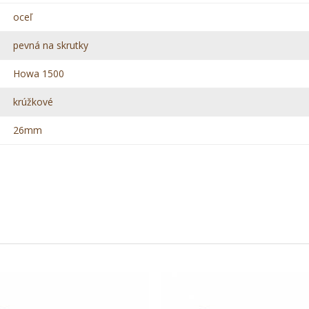
oceľ
pevná na skrutky
Howa 1500
krúžkové
26mm