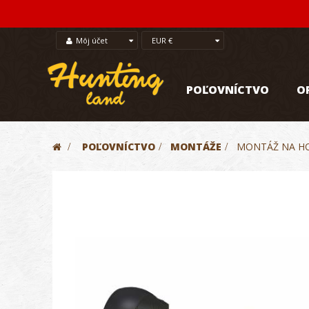
Môj účet
EUR €
POĽOVNÍCTVO
O
>
POĽOVNÍCTVO
>
MONTÁŽE
>
MONTÁŽ NA HO