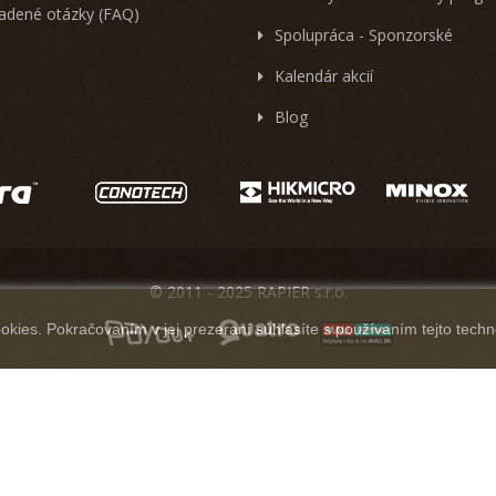
ladené otázky (FAQ)
Spolupráca - Sponzorské
Kalendár akcií
Blog
© 2011 - 2025 RAPIER s.r.o.
kies. Pokračovaním v jej prezeraní súhlasíte s používaním tejto techn