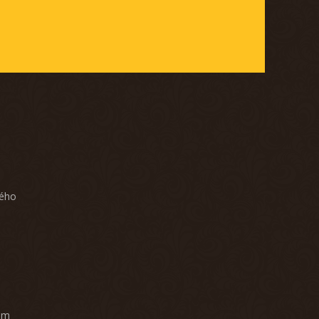
ného
am