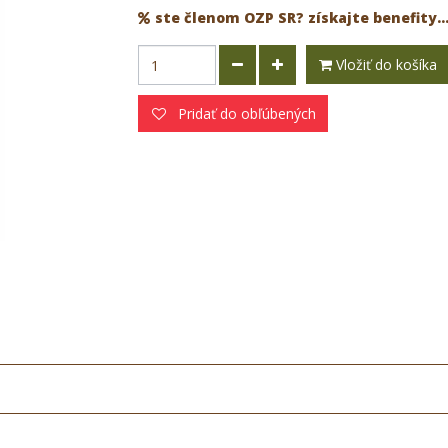
ste členom OZP SR? získajte benefity..
Vložiť do košíka
Pridať do obľúbených