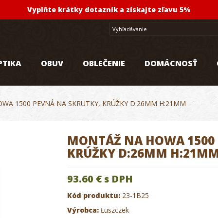
Vyplňte krátky dotazník a získajte zľavu 5%
PTIKA
OBUV
OBLEČENIE
DOMÁCNOSŤ
WA 1500 PEVNÁ NA SKRUTKY, KRÚŽKY D:26MM H:21MM
MONTÁŽ NA HOWA 1500 
KRÚŽKY D:26MM H:21M
93.60 €
s DPH
Kód produktu:
23-1B25
Výrobca:
Łuszczek