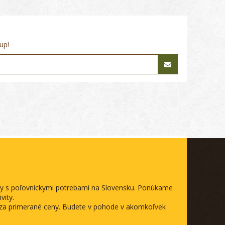
up!
ody s poľovníckymi potrebami na Slovensku. Ponúkame
vity.
a za primerané ceny. Budete v pohode v akomkoľvek