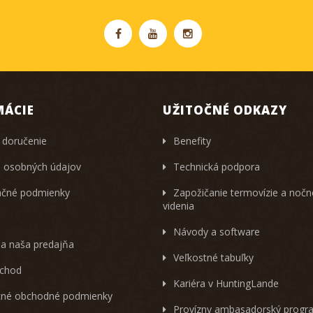
MÁCIE
UŽITOČNÉ ODKAZY
 doručenie
Benefity
 osobných údajov
Technická podpora
čné podmienky
Zapožičanie termovízie a noč
videnia
Návody a software
 a naša predajňa
Veľkostné tabuľky
chod
Kariéra v HuntingLande
né obchodné podmienky
Provízny ambasadorský progr