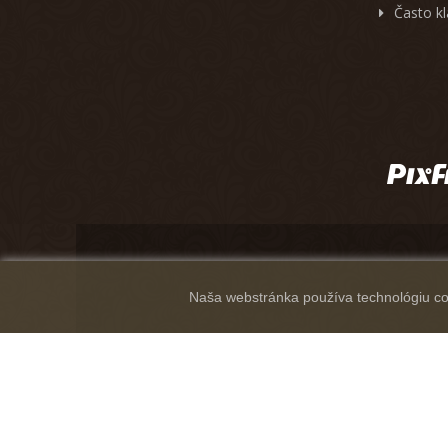
Často k
Naša webstránka používa technológiu coo