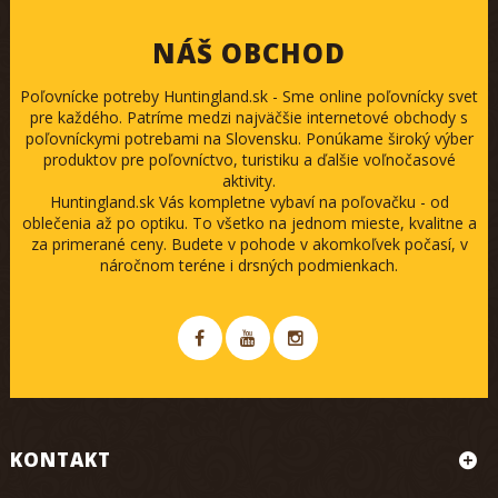
NÁŠ OBCHOD
Poľovnícke potreby Huntingland.sk - Sme online poľovnícky svet
pre každého. Patríme medzi najväčšie internetové obchody s
poľovníckymi potrebami na Slovensku. Ponúkame široký výber
produktov pre poľovníctvo, turistiku a ďalšie voľnočasové
aktivity.
Huntingland.sk Vás kompletne vybaví na poľovačku - od
oblečenia až po optiku. To všetko na jednom mieste, kvalitne a
za primerané ceny. Budete v pohode v akomkoľvek počasí, v
náročnom teréne i drsných podmienkach.
KONTAKT