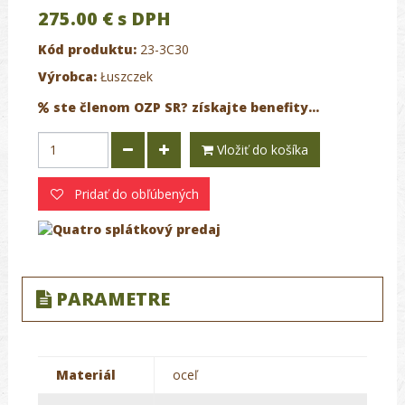
275.00 €
s DPH
Kód produktu:
23-3C30
Výrobca:
Łuszczek
ste členom OZP SR? získajte benefity...
Vložiť do košíka
Pridať do obľúbených
PARAMETRE
Materiál
oceľ