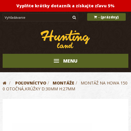
Vyplňte krátky dotazník a získajte zľavu 5%
(prázdny)
-
MENU
>
POĽOVNÍCTVO
>
MONTÁŽE
>
MONTÁŽ NA HOWA 150
0 OTOČNÁ,KRÚŽKY D:30MM H:27MM