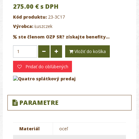
275.00 €
s DPH
Kód produktu:
23-3C17
Výrobca:
Łuszczek
ste členom OZP SR? získajte benefity...
Vložiť do košíka
Pridať do obľúbených
PARAMETRE
Materiál
oceľ