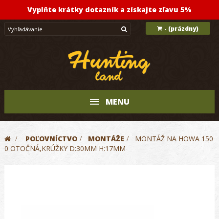
Vyplňte krátky dotazník a získajte zľavu 5%
(prázdny)
-
MENU
>
POĽOVNÍCTVO
>
MONTÁŽE
>
MONTÁŽ NA HOWA 150
0 OTOČNÁ,KRÚŽKY D:30MM H:17MM