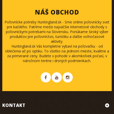
NÁŠ OBCHOD
Poľovnícke potreby Huntingland.sk - Sme online poľovnícky svet
pre každého. Patríme medzi najväčšie internetové obchody s
poľovníckymi potrebami na Slovensku. Ponúkame široký výber
produktov pre poľovníctvo, turistiku a ďalšie voľnočasové
aktivity.
Huntingland.sk Vás kompletne vybaví na poľovačku - od
oblečenia až po optiku. To všetko na jednom mieste, kvalitne a
za primerané ceny. Budete v pohode v akomkoľvek počasí, v
náročnom teréne i drsných podmienkach.
KONTAKT