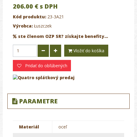
206.00 €
s DPH
Kód produktu:
23-3A21
Výrobca:
Łuszczek
ste členom OZP SR? získajte benefity...
Vložiť do košíka
Pridať do obľúbených
PARAMETRE
Materiál
oceľ