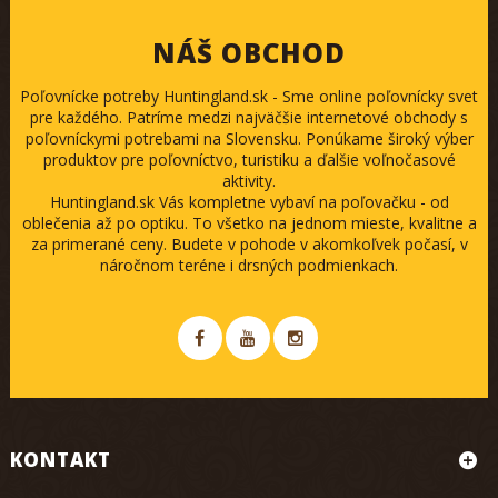
NÁŠ OBCHOD
Poľovnícke potreby Huntingland.sk - Sme online poľovnícky svet
pre každého. Patríme medzi najväčšie internetové obchody s
poľovníckymi potrebami na Slovensku. Ponúkame široký výber
produktov pre poľovníctvo, turistiku a ďalšie voľnočasové
aktivity.
Huntingland.sk Vás kompletne vybaví na poľovačku - od
oblečenia až po optiku. To všetko na jednom mieste, kvalitne a
za primerané ceny. Budete v pohode v akomkoľvek počasí, v
náročnom teréne i drsných podmienkach.
KONTAKT