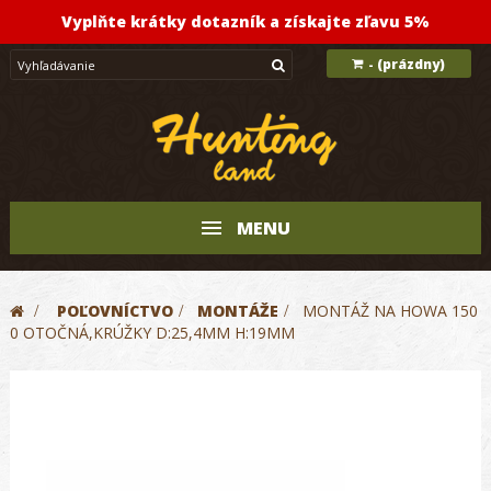
Vyplňte krátky dotazník a získajte zľavu 5%
(prázdny)
-
MENU
>
POĽOVNÍCTVO
>
MONTÁŽE
>
MONTÁŽ NA HOWA 150
0 OTOČNÁ,KRÚŽKY D:25,4MM H:19MM